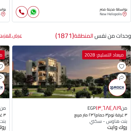
بواسطة مدينة مصر
بواس
s
New Heliopolis
(1871)
وحدات من نفس
المنطقة
عرض المزيد
ميعاد التسليم: 2028
مي
١٣٬٦٨٤٬٨١٩
من
EGP
من
٣ غرفة نوم
٣ حمام
٢٣٦ متر مربع
٣ غرفة نوم
بنت هاوس - سكني
بنت
روك وايت
روك