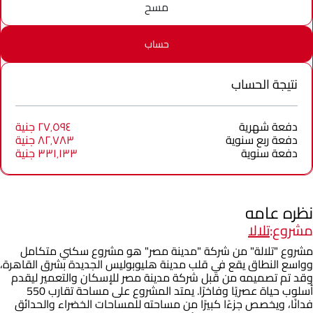
مسح
حساب
نتيجة الحساب
دفعة شهرية
٢٧٬٥٩٤ جنية
دفعة ربع سنوية
٨٢٬٧٨٣ جنية
دفعة سنوية
٣٣١٬١٣٣ جنية
نظره عامه
مشروع:
تلالا
مشروع "تلالة" من شركة "مدينة مصر" هو مشروع سكني متكامل
وواسع النطاق يقع في قلب مدينة هليوبوليس الجديدة بشرق القاهرة،
وقد تم تصميمه من قبل شركة مدينة مصر للإسكان والتعمير ليقدم
أسلوب حياة عصريًا وفاخرًا. يمتد المشروع على مساحة تقارب 550
فدانًا، ويخصص جزءًا كبيرًا من مساحته للمساحات الخضراء والحدائق