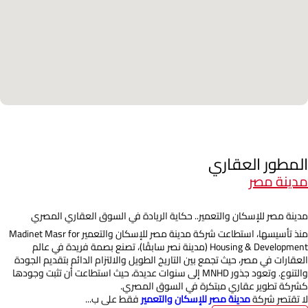
المطور العقاري
مدينة مصر
مدينة مصر للإسكان والتعمير.. حكاية الريادة في السوق العقاري المصري
منذ تأسيسها، استطاعت شركة مدينة مصر للإسكان والتعمير Madinet Masr for
Housing & Development (مدينة نصر سابقًا)، تصنع بصمة فريدة في عالم
العقارات في مصر، حيث تجمع بين التاريخ الطويل والالتزام الدائم بتقديم الجودة
والتنوع. وتعود جذور MNHD إلى سنوات عديدة، حيث استطاعت أن تثبت وجودها
كشركة تطوير عقاري مبتكرة في السوق المصري.
لا تقتصر شركة
مدينة مصر للإسكان والتعمير
فقط على ب...