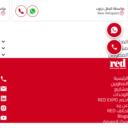
بواسطة البطل جروب
بواس
s
New Heliopolis
المناطق
مشاريع
المطورين
الرئيسية
المطورين
مشاريع
الوحدات
احضر RED EXPO
عن ريد
تحالف RED
Blogs
مركز المعرفة
مركز المساعدة