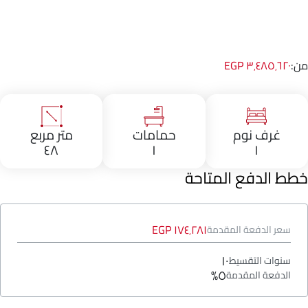
من:
٣٬٤٨٥٬٦٢٠ EGP
غرف نوم
حمامات
متر مربع
٤٨
١
١
خطط الدفع المتاحة
١٧٤٬٢٨١ EGP
سعر الدفعة المقدمة
١٠
سنوات التقسيط
٥%
الدفعة المقدمة