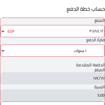
حساب خطة الدفع
المبلغ
٣٬٤٨٥٬٦٢٠
EGP
فترة الدفع
١٠ سنوات
الدفعة المقدمة
المبلغ
١٧٤٬٢٨١
النسبة
5.00