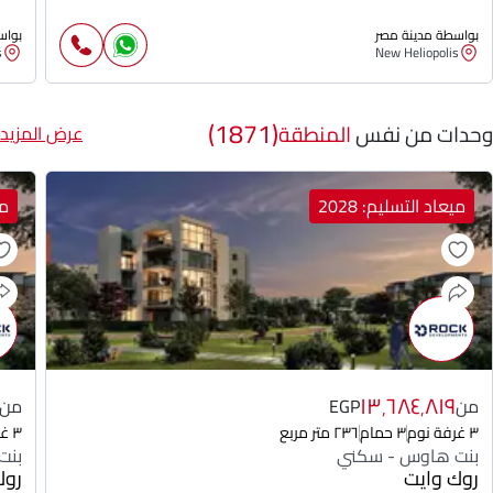
بواسطة مدينة مصر
بواس
s
New Heliopolis
(1871)
وحدات من نفس
المنطقة
عرض المزيد
ميعاد التسليم: 2028
مي
١٣٬٦٨٤٬٨١٩
من
EGP
من
٣ غرفة نوم
٣ حمام
٢٣٦ متر مربع
٣ غرفة نوم
بنت هاوس - سكني
بنت
روك وايت
روك