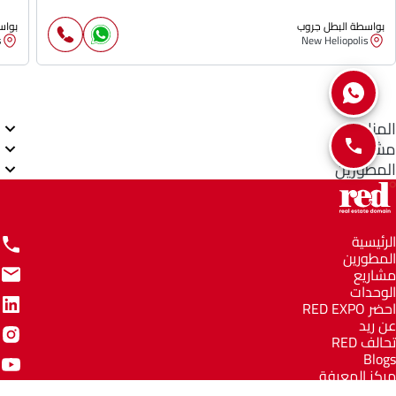
بواسطة البطل جروب
بواس
s
New Heliopolis
المناطق
مشاريع
المطورين
الرئيسية
المطورين
مشاريع
الوحدات
احضر RED EXPO
عن ريد
تحالف RED
Blogs
مركز المعرفة
مركز المساعدة