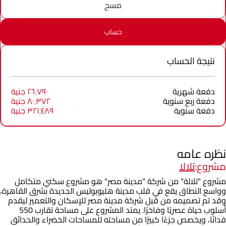
مسح
حساب
نتيجة الحساب
دفعة شهرية
٢٦٬٧٩٠ جنية
دفعة ربع سنوية
٨٠٬٣٧٢ جنية
دفعة سنوية
٣٢١٬٤٨٩ جنية
نظره عامه
مشروع:
تلالا
مشروع "تلالة" من شركة "مدينة مصر" هو مشروع سكني متكامل
وواسع النطاق يقع في قلب مدينة هليوبوليس الجديدة بشرق القاهرة،
وقد تم تصميمه من قبل شركة مدينة مصر للإسكان والتعمير ليقدم
أسلوب حياة عصريًا وفاخرًا. يمتد المشروع على مساحة تقارب 550
فدانًا، ويخصص جزءًا كبيرًا من مساحته للمساحات الخضراء والحدائق