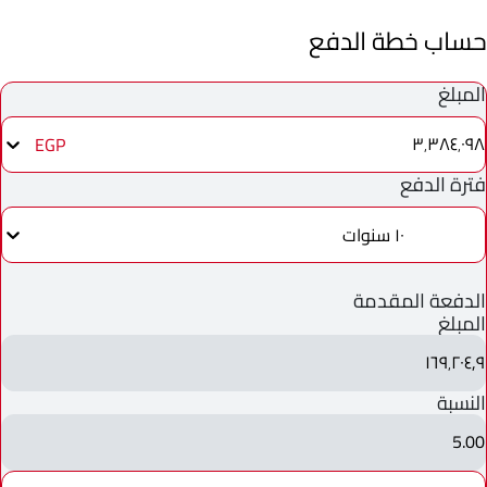
حساب خطة الدفع
المبلغ
٣٬٣٨٤٬٠٩٨
EGP
فترة الدفع
١٠ سنوات
الدفعة المقدمة
المبلغ
١٦٩٬٢٠٤٫٩
النسبة
5.00