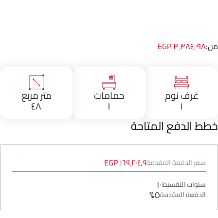
من:
٣٬٣٨٤٬٠٩٨ EGP
غرف نوم
حمامات
متر مربع
٤٨
١
١
خطط الدفع المتاحة
١٦٩٬٢٠٤٫٩ EGP
سعر الدفعة المقدمة
١٠
سنوات التقسيط
٥%
الدفعة المقدمة