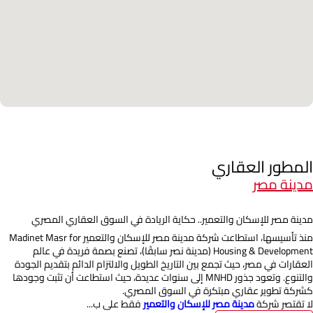
المطور العقاري
مدينة مصر
مدينة مصر للإسكان والتعمير.. حكاية الريادة في السوق العقاري المصري
منذ تأسيسها، استطاعت شركة مدينة مصر للإسكان والتعمير Madinet Masr for
Housing & Development (مدينة نصر سابقًا)، تصنع بصمة فريدة في عالم
العقارات في مصر، حيث تجمع بين التاريخ الطويل والالتزام الدائم بتقديم الجودة
والتنوع. وتعود جذور MNHD إلى سنوات عديدة، حيث استطاعت أن تثبت وجودها
كشركة تطوير عقاري مبتكرة في السوق المصري.
لا تقتصر شركة
مدينة مصر للإسكان والتعمير
فقط على ب...