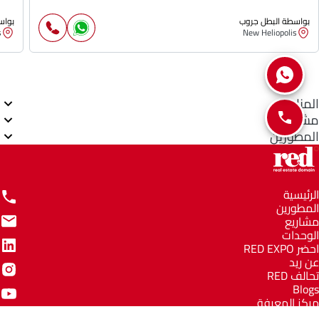
بواسطة البطل جروب
بواس
s
New Heliopolis
المناطق
مشاريع
المطورين
الرئيسية
المطورين
مشاريع
الوحدات
احضر RED EXPO
عن ريد
تحالف RED
Blogs
مركز المعرفة
مركز المساعدة