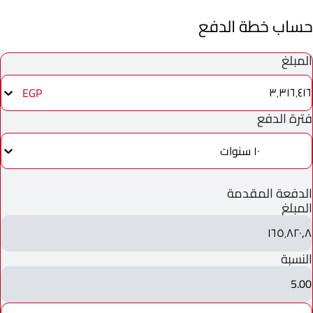
حساب خطة الدفع
المبلغ
٣٬٣١٦٬٤١٦
EGP
فترة الدفع
١٠ سنوات
الدفعة المقدمة
المبلغ
١٦٥٬٨٢٠٫٨
النسبة
5.00