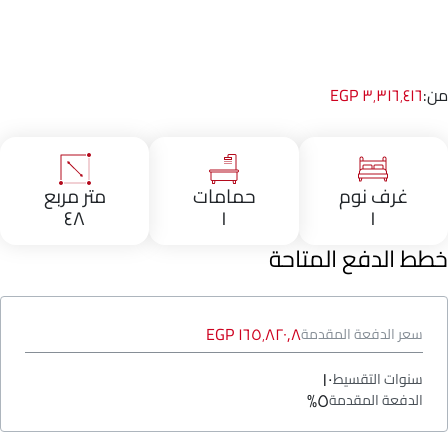
من:
٣٬٣١٦٬٤١٦ EGP
غرف نوم
حمامات
متر مربع
٤٨
١
١
خطط الدفع المتاحة
١٦٥٬٨٢٠٫٨ EGP
سعر الدفعة المقدمة
١٠
سنوات التقسيط
٥%
الدفعة المقدمة