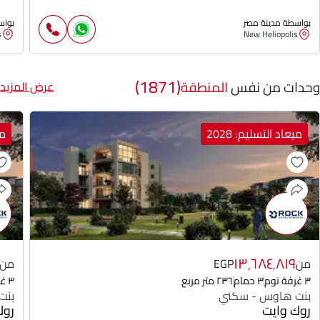
بواسطة مدينة مصر
بواس
s
New Heliopolis
(1871)
وحدات من نفس
المنطقة
عرض المزيد
ميعاد التسليم: 2028
مي
١٣٬٦٨٤٬٨١٩
من
EGP
من
٣ غرفة نوم
٣ حمام
٢٣٦ متر مربع
٣ غرفة نوم
بنت هاوس - سكني
بنت
روك وايت
روك