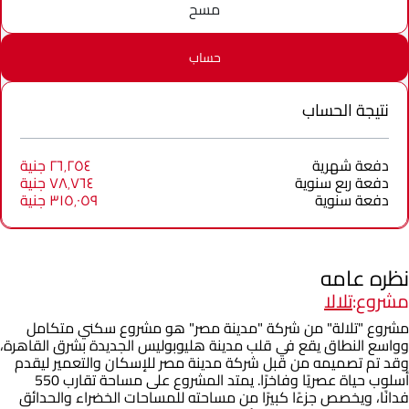
مسح
حساب
نتيجة الحساب
دفعة شهرية
٢٦٬٢٥٤ جنية
دفعة ربع سنوية
٧٨٬٧٦٤ جنية
دفعة سنوية
٣١٥٬٠٥٩ جنية
نظره عامه
مشروع:
تلالا
مشروع "تلالة" من شركة "مدينة مصر" هو مشروع سكني متكامل
وواسع النطاق يقع في قلب مدينة هليوبوليس الجديدة بشرق القاهرة،
وقد تم تصميمه من قبل شركة مدينة مصر للإسكان والتعمير ليقدم
أسلوب حياة عصريًا وفاخرًا. يمتد المشروع على مساحة تقارب 550
فدانًا، ويخصص جزءًا كبيرًا من مساحته للمساحات الخضراء والحدائق