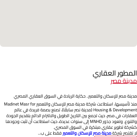
المطور العقاري
مدينة مصر
مدينة مصر للإسكان والتعمير.. حكاية الريادة في السوق العقاري المصري
منذ تأسيسها، استطاعت شركة مدينة مصر للإسكان والتعمير Madinet Masr for
Housing & Development (مدينة نصر سابقًا)، تصنع بصمة فريدة في عالم
العقارات في مصر، حيث تجمع بين التاريخ الطويل والالتزام الدائم بتقديم الجودة
والتنوع. وتعود جذور MNHD إلى سنوات عديدة، حيث استطاعت أن تثبت وجودها
كشركة تطوير عقاري مبتكرة في السوق المصري.
لا تقتصر شركة
مدينة مصر للإسكان والتعمير
فقط على ب...