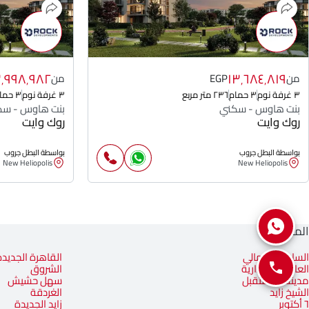
٣٬٩٩٨٬٩٨٢
١٣٬٦٨٤٬٨١٩
من
EGP
من
٣ غرفة نوم
٣ حمام
٢٣٦ متر مربع
٣ غرفة نوم
٣ حمام
بنت هاوس - سكني
بنت هاوس - سك
روك وايت
روك وايت
بواسطة البطل جروب
بواسطة البطل جروب
New Heliopolis
New Heliopolis
المناطق
الساحل الشمالي
القاهرة الجديدة
العاصمة الإدارية
الشروق
مدينة المستقبل
سهل حشيش
الشيخ زايد
الغردقة
٦ أكتوبر
زايد الجديدة