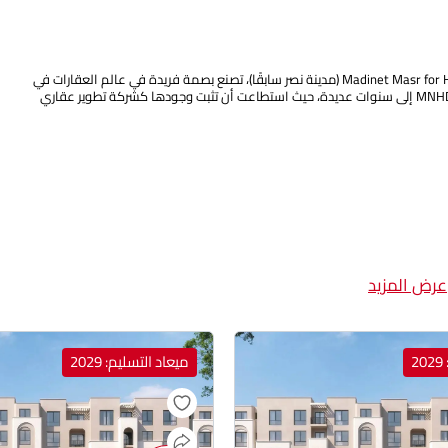
منذ تأسيسها، استطاعت شركة مدينة مصر للإسكان والتعمير Madinet Masr for Housing & Development (مدينة نصر سابقًا)، تصنع بصمة فريدة في عالم العقارات في
مصر، حيث تجمع بين التاريخ الطويل والالتزام الدائم بتقديم الجودة والتنوع. وتعود جذور MNHD إلى سنوات عديدة، حيث استطاعت أن تثبت وجودها كشركة تطوير عقاري
عرض المزيد
2
ميعاد التسليم: 2029