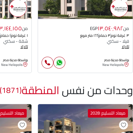
٣٬١٤٤٬١٥٥
١٣٬٥٤٠٬٩٨٢
من
EGP
من
٣ غرفة نوم
٣ حمام
١٦٦ متر مربع
١ غرفة نوم
١ حمام
فيلا - سكني
شقة - سكني
تلالا
تلالا
بواسطة مدينة مصر
بواسطة مدينة مصر
New Heliopolis
New Heliopolis
وحدات من نفس
المنطقة
(1871)
ميعاد التسليم: 2028
ميعاد التسليم: 028