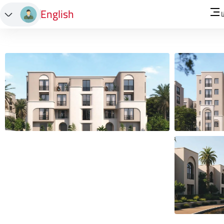
English
ا