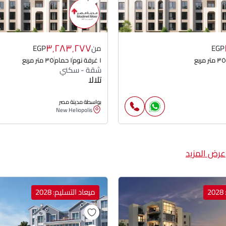
٣٬٢٨٣٬٢٧٧
EGP
من
EGP
٣٥ متر مربع
١ غرفة نوم
١ حمام
٣٥ متر مربع
شقة - سكني
تلالا
بواسطة مدينة مصر
New Heliopolis
عرض المزيد
2
ميعاد التسليم: 2028