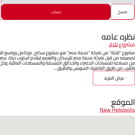
مسح
حساب
نظره عامه
مشروع:
تلالا
مشروع "تلالة" من شركة "مدينة مصر" هو مشروع سكني متكامل وواسع النط
من مساحته للمساحات الخضراء والحدائق المنسقة والمسطحات المائية، وكل 
بالقرب من طريق القاهرة-السويس والطريق ...
عرض المزيد
الموقع
New Heliopolis