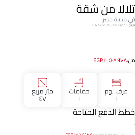
تلالا من شقة
في مدينة مصر
تاريخ التحديث الاخير 07/12/2025
من:
٣٬٥٠٨٬٩٧٨ EGP
غرف نوم
حمامات
متر مربع
٤٧
١
١
خطط الدفع المتاحة