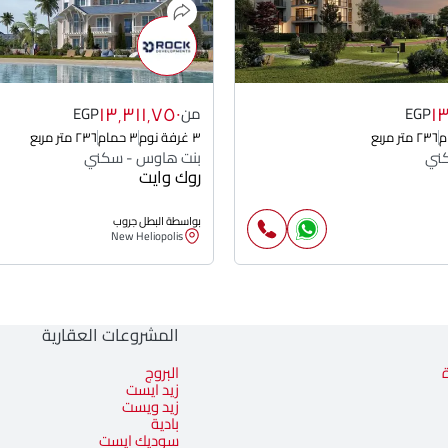
١٣٬٣١١٬٧٥٠
١
EGP
من
EGP
٢٣٦ متر مربع
٣ غرفة نوم
٣ حمام
٢٣٦ متر مربع
ني
بنت هاوس - سكني
روك وايت
بواسطة البطل جروب
New Heliopolis
المشروعات العقارية
البروج
زيد ايست
زيد ويست
بادية
سوديك ايست