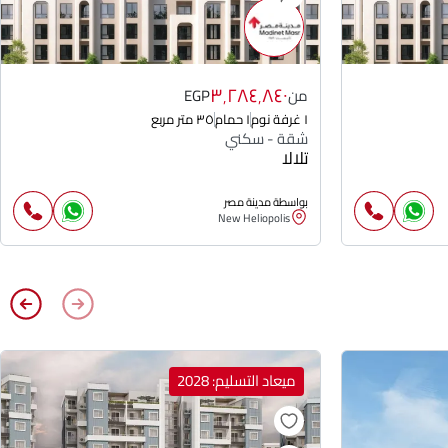
٣٬٢٨٤٬٨٤٠
من
EGP
١ غرفة نوم
١ حمام
٣٥ متر مربع
شقة - سكني
تلالا
بواسطة مدينة مصر
New Heliopolis
ميعاد التسليم: 2028