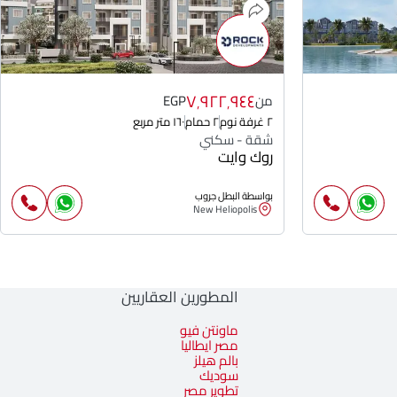
٧٬٩٢٢٬٩٤٤
من
EGP
٢ غرفة نوم
٢ حمام
١٦٠ متر مربع
شقة - سكني
روك وايت
بواسطة البطل جروب
New Heliopolis
المطورين العقاريين
ماونتن فيو
مصر ايطاليا
بالم هيلز
سوديك
تطوير مصر