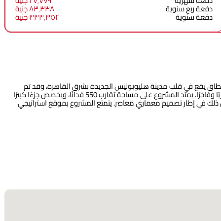
دفعة شهرية
٢٧٬٧٧٩ جنية
دفعة ربع سنوية
٨٣٬٣٣٨ جنية
دفعة سنوية
٣٣٣٬٣٥٢ جنية
اق يقع في قلب مدينة هليوبوليس الجديدة بشرق القاهرة، وقد تم
تصميمه من قبل شركة مدينة مصر للإسكان والتعمير ليقدم أسلوب حياة عصريًا وفاخرًا. يمتد المشروع على مساحة تقارب 550 فدانًا، ويخصص جزءًا كبيرًا
ذلك في إطار تصميم معماري معاصر. يتمتع المشروع بموقع استراتيجي