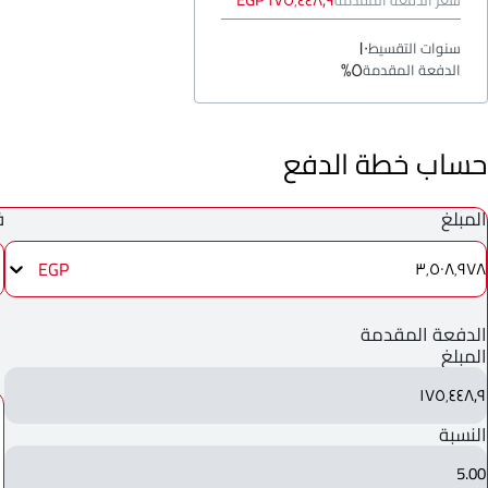
١٧٥٬٤٤٨٫٩ EGP
سعر الدفعة المقدمة
١٠
سنوات التقسيط
٥%
الدفعة المقدمة
حساب خطة الدفع
المبلغ
ف
EGP
٣٬٥٠٨٬٩٧٨
الدفعة المقدمة
المبلغ
١٧٥٬٤٤٨٫٩
النسبة
5.00