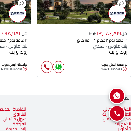
٣٬٩٩٨٬٩٨٢
١٣٬٦٨٤٬٨١٩
من
EGP
من
٣ غرفة نوم
٣ حمام
٢٣٦ متر مربع
٣ غرفة نوم
٣ حمام
بنت هاوس - سكني
بنت هاوس - سك
روك وايت
روك وايت
بواسطة البطل جروب
بواسطة البطل جروب
New Heliopolis
New Heliopolis
المناطق
الساحل الشمالي
القاهرة الجديدة
العاصمة الإدارية
الشروق
مدينة المستقبل
سهل حشيش
الشيخ زايد
الغردقة
٦ أكتوبر
زايد الجديدة