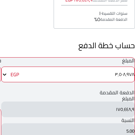
١٧٥٬٤٤٨٫٩ EGP
سعر الدفعة المقدمة
١٠
سنوات التقسيط
٥%
الدفعة المقدمة
حساب خطة الدفع
المبلغ
ف
EGP
٣٬٥٠٨٬٩٧٨
الدفعة المقدمة
المبلغ
١٧٥٬٤٤٨٫٩
النسبة
5.00