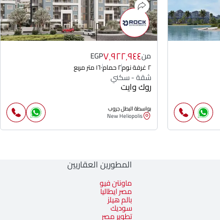
٧٬٩٢٢٬٩٤٤
من
EGP
٢ غرفة نوم
٢ حمام
١٦٠ متر مربع
شقة - سكني
روك وايت
بواسطة البطل جروب
New Heliopolis
المطورين العقاريين
ماونتن فيو
مصر ايطاليا
بالم هيلز
سوديك
تطوير مصر