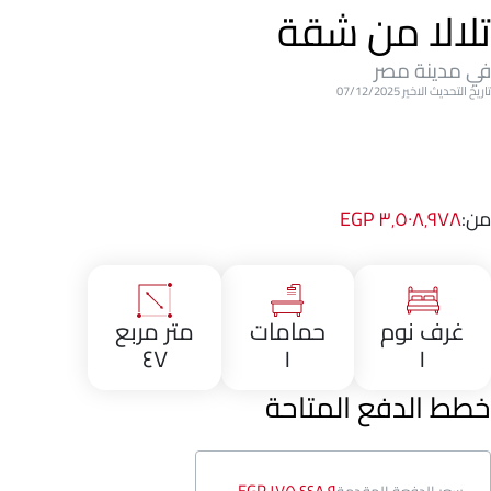
تلالا من شقة
في مدينة مصر
تاريخ التحديث الاخير 07/12/2025
من:
٣٬٥٠٨٬٩٧٨ EGP
غرف نوم
حمامات
متر مربع
٤٧
١
١
خطط الدفع المتاحة