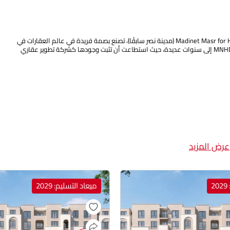
منذ تأسيسها، استطاعت شركة مدينة مصر للإسكان والتعمير Madinet Masr for Housing & Development (مدينة نصر سابقًا)، تصنع بصمة فريدة في عالم العقارات في
مصر، حيث تجمع بين التاريخ الطويل والالتزام الدائم بتقديم الجودة والتنوع. وتعود جذور MNHD إلى سنوات عديدة، حيث استطاعت أن تثبت وجودها كشركة تطوير عقاري
عرض المزيد
2
ميعاد التسليم: 2029