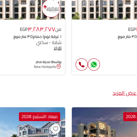
٣٬٢٨٣٬٢٧٧
EGP
من
EGP
٣٥ متر مربع
١ غرفة نوم
١ حمام
٣٥ متر مربع
شقة - سكني
تلالا
بواسطة مدينة مصر
New Heliopolis
عرض المزيد
2
ميعاد التسليم: 2028