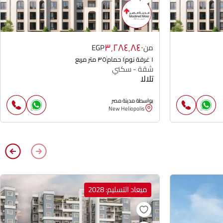
٣٬٢٨٤٬٨٤٠
من
EGP
١ غرفة نوم
١ حمام
٣٥ متر مربع
شقة - سكني
تلالا
بواسطة مدينة مصر
New Heliopolis
ميعاد التسليم: 2028