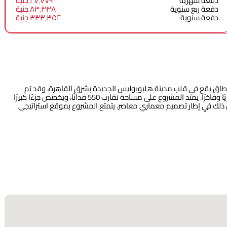
دفعة شهرية
٢٧٬٧٧٩ جنية
دفعة ربع سنوية
٨٣٬٣٣٨ جنية
دفعة سنوية
٣٣٣٬٣٥٢ جنية
اق يقع في قلب مدينة هليوبوليس الجديدة بشرق القاهرة، وقد تم
تصميمه من قبل شركة مدينة مصر للإسكان والتعمير ليقدم أسلوب حياة عصريًا وفاخرًا. يمتد المشروع على مساحة تقارب 550 فدانًا، ويخصص جزءًا كبيرًا
ذلك في إطار تصميم معماري معاصر. يتمتع المشروع بموقع استراتيجي