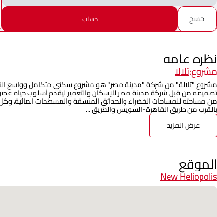
مسح
حساب
نظره عامه
مشروع:
تلالا
مشروع "تلالة" من شركة "مدينة مصر" هو مشروع سكني متكامل وواسع النط
من مساحته للمساحات الخضراء والحدائق المنسقة والمسطحات المائية، وكل 
بالقرب من طريق القاهرة-السويس والطريق ...
عرض المزيد
الموقع
New Heliopolis