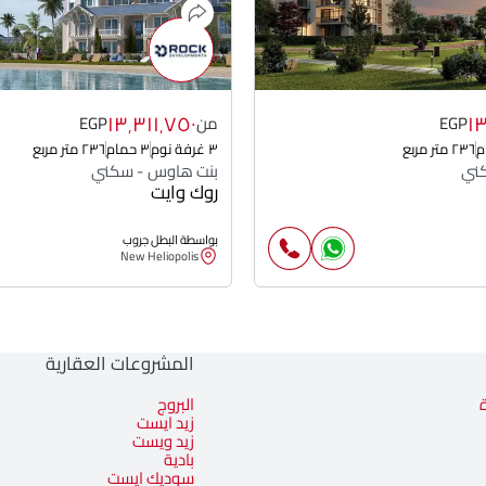
١٣٬٣١١٬٧٥٠
١
EGP
من
EGP
٢٣٦ متر مربع
٣ غرفة نوم
٣ حمام
٢٣٦ متر مربع
ني
بنت هاوس - سكني
روك وايت
بواسطة البطل جروب
New Heliopolis
المشروعات العقارية
البروج
زيد ايست
زيد ويست
بادية
سوديك ايست