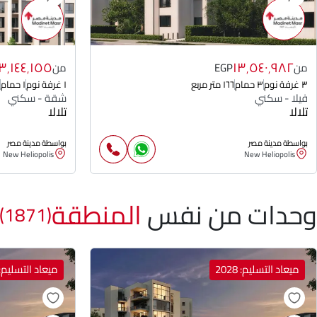
٣٬١٤٤٬١٥٥
١٣٬٥٤٠٬٩٨٢
من
EGP
من
٣ غرفة نوم
٣ حمام
١٦٦ متر مربع
١ غرفة نوم
١ حمام
فيلا - سكني
شقة - سكني
تلالا
تلالا
بواسطة مدينة مصر
بواسطة مدينة مصر
New Heliopolis
New Heliopolis
وحدات من نفس
المنطقة
(1871)
ميعاد التسليم: 2028
ميعاد التسليم: 028