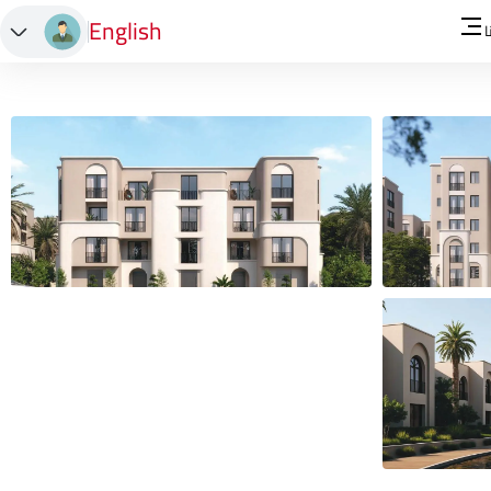
English
ا