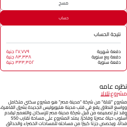
مسح
حساب
نتيجة الحساب
دفعة شهرية
٢٧٬٧٧٩ جنية
دفعة ربع سنوية
٨٣٬٣٣٨ جنية
دفعة سنوية
٣٣٣٬٣٥٢ جنية
نظره عامه
مشروع:
تلالا
مشروع "تلالة" من شركة "مدينة مصر" هو مشروع سكني متكامل
وواسع النطاق يقع في قلب مدينة هليوبوليس الجديدة بشرق القاهرة،
وقد تم تصميمه من قبل شركة مدينة مصر للإسكان والتعمير ليقدم
أسلوب حياة عصريًا وفاخرًا. يمتد المشروع على مساحة تقارب 550
فدانًا، ويخصص جزءًا كبيرًا من مساحته للمساحات الخضراء والحدائق