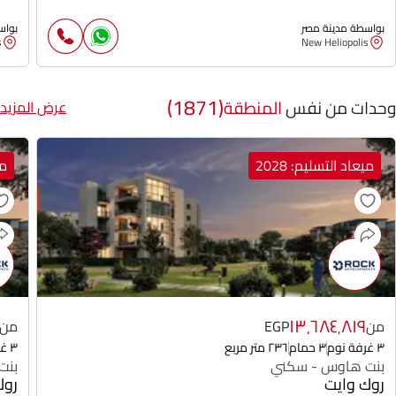
بواسطة مدينة مصر
بواس
s
New Heliopolis
(1871)
وحدات من نفس
المنطقة
عرض المزيد
ميعاد التسليم: 2028
مي
١٣٬٦٨٤٬٨١٩
من
EGP
من
٣ غرفة نوم
٣ حمام
٢٣٦ متر مربع
٣ غرفة نوم
بنت هاوس - سكني
بنت
روك وايت
روك