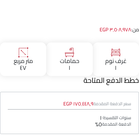
من:
٣٬٥٠٨٬٩٧٨ EGP
غرف نوم
حمامات
متر مربع
٤٧
١
١
خطط الدفع المتاحة
١٧٥٬٤٤٨٫٩ EGP
سعر الدفعة المقدمة
١٠
سنوات التقسيط
٥%
الدفعة المقدمة