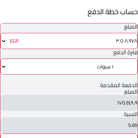
حساب خطة الدفع
المبلغ
٣٬٥٠٨٬٩٧٨
EGP
فترة الدفع
١٠ سنوات
الدفعة المقدمة
المبلغ
١٧٥٬٤٤٨٫٩
النسبة
5.00