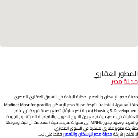
المطور العقاري
مدينة مصر
مدينة مصر للإسكان والتعمير.. حكاية الريادة في السوق العقاري المصري
منذ تأسيسها، استطاعت شركة مدينة مصر للإسكان والتعمير Madinet Masr for
Housing & Development (مدينة نصر سابقًا)، تصنع بصمة فريدة في عالم
العقارات في مصر، حيث تجمع بين التاريخ الطويل والالتزام الدائم بتقديم الجودة
والتنوع. وتعود جذور MNHD إلى سنوات عديدة، حيث استطاعت أن تثبت وجودها
كشركة تطوير عقاري مبتكرة في السوق المصري.
لا تقتصر شركة
مدينة مصر للإسكان والتعمير
فقط على ب...