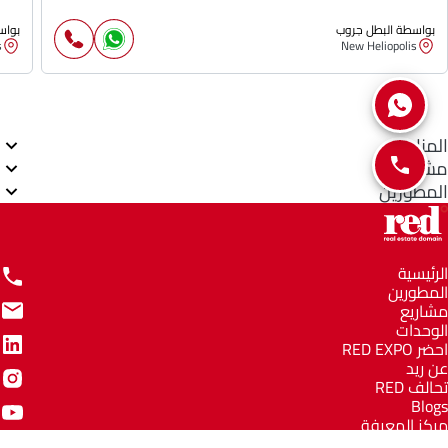
بواسطة البطل جروب
بواس
s
New Heliopolis
المناطق
مشاريع
المطورين
الرئيسية
المطورين
مشاريع
الوحدات
احضر RED EXPO
عن ريد
تحالف RED
Blogs
مركز المعرفة
مركز المساعدة