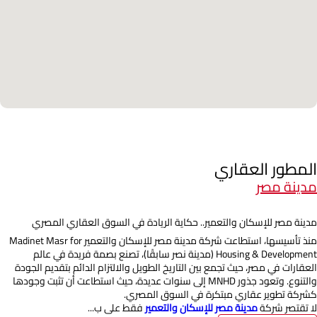
المطور العقاري
مدينة مصر
مدينة مصر للإسكان والتعمير.. حكاية الريادة في السوق العقاري المصري
منذ تأسيسها، استطاعت شركة مدينة مصر للإسكان والتعمير Madinet Masr for
Housing & Development (مدينة نصر سابقًا)، تصنع بصمة فريدة في عالم
العقارات في مصر، حيث تجمع بين التاريخ الطويل والالتزام الدائم بتقديم الجودة
والتنوع. وتعود جذور MNHD إلى سنوات عديدة، حيث استطاعت أن تثبت وجودها
كشركة تطوير عقاري مبتكرة في السوق المصري.
لا تقتصر شركة
مدينة مصر للإسكان والتعمير
فقط على ب...