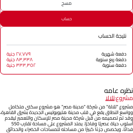
مسح
حساب
نتيجة الحساب
دفعة شهرية
٢٧٬٧٧٩ جنية
دفعة ربع سنوية
٨٣٬٣٣٨ جنية
دفعة سنوية
٣٣٣٬٣٥٢ جنية
نظره عامه
مشروع:
تلالا
مشروع "تلالة" من شركة "مدينة مصر" هو مشروع سكني متكامل
وواسع النطاق يقع في قلب مدينة هليوبوليس الجديدة بشرق القاهرة،
وقد تم تصميمه من قبل شركة مدينة مصر للإسكان والتعمير ليقدم
أسلوب حياة عصريًا وفاخرًا. يمتد المشروع على مساحة تقارب 550
فدانًا، ويخصص جزءًا كبيرًا من مساحته للمساحات الخضراء والحدائق