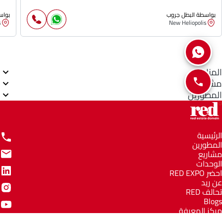
بواسطة البطل جروب
بواس
s
New Heliopolis
المناطق
مشاريع
المطورين
الرئيسية
المطورين
مشاريع
الوحدات
احضر RED EXPO
عن ريد
تحالف RED
Blogs
مركز المعرفة
مركز المساعدة