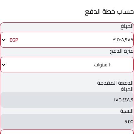
حساب خطة الدفع
المبلغ
٣٬٥٠٨٬٩٧٨
EGP
فترة الدفع
١٠ سنوات
الدفعة المقدمة
المبلغ
١٧٥٬٤٤٨٫٩
النسبة
5.00