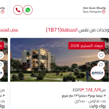
بواسطة مدينة مصر
بواس
s
New Heliopolis
(1871)
وحدات من نفس
المنطقة
عرض المزيد
ميعاد التسليم: 2028
مي
١٣٬٦٨٤٬٨١٩
من
EGP
من
٣ غرفة نوم
٣ حمام
٢٣٦ متر مربع
٣ غرفة نوم
بنت هاوس - سكني
بنت
روك وايت
روك