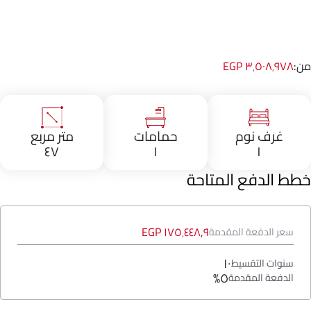
من:
٣٬٥٠٨٬٩٧٨ EGP
غرف نوم
حمامات
متر مربع
٤٧
١
١
خطط الدفع المتاحة
١٧٥٬٤٤٨٫٩ EGP
سعر الدفعة المقدمة
١٠
سنوات التقسيط
٥%
الدفعة المقدمة