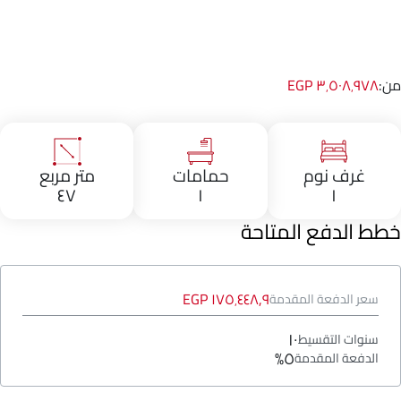
من:
٣٬٥٠٨٬٩٧٨ EGP
غرف نوم
حمامات
متر مربع
٤٧
١
١
خطط الدفع المتاحة
١٧٥٬٤٤٨٫٩ EGP
سعر الدفعة المقدمة
١٠
سنوات التقسيط
٥%
الدفعة المقدمة