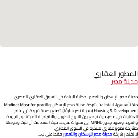
المطور العقاري
مدينة مصر
مدينة مصر للإسكان والتعمير.. حكاية الريادة في السوق العقاري المصري
منذ تأسيسها، استطاعت شركة مدينة مصر للإسكان والتعمير Madinet Masr for
Housing & Development (مدينة نصر سابقًا)، تصنع بصمة فريدة في عالم
العقارات في مصر، حيث تجمع بين التاريخ الطويل والالتزام الدائم بتقديم الجودة
والتنوع. وتعود جذور MNHD إلى سنوات عديدة، حيث استطاعت أن تثبت وجودها
كشركة تطوير عقاري مبتكرة في السوق المصري.
لا تقتصر شركة
مدينة مصر للإسكان والتعمير
فقط على ب...