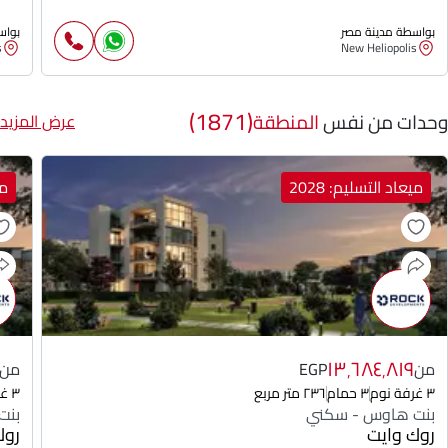
بواسطة مدينة مصر
بواس
s
New Heliopolis
(1871)
وحدات من نفس
المنطقة
عرض المزيد
ميعاد التسليم: 2028
مي
١٣٬٦٨٤٬٨١٩
من
EGP
من
٣ غرفة نوم
٣ حمام
٢٣٦ متر مربع
٣ غرفة نوم
بنت هاوس - سكني
بنت
روك وايت
روك