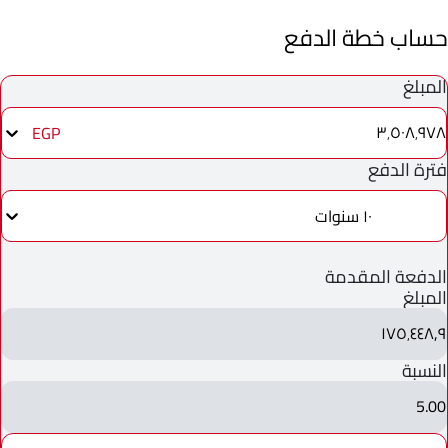
حساب خطة الدفع
المبلغ
٣٬٥٠٨٬٩٧٨
EGP
فترة الدفع
١٠ سنوات
الدفعة المقدمة
المبلغ
١٧٥٬٤٤٨٫٩
النسبة
5.00