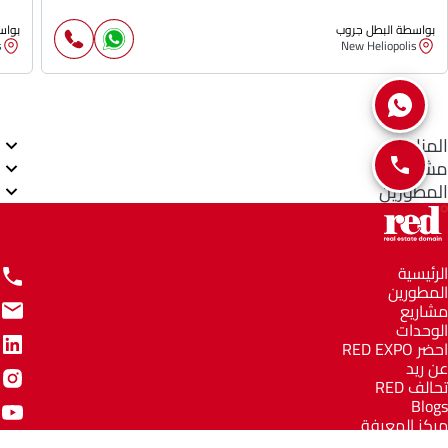
بواسطة البطل جروب
بواس
s
New Heliopolis
المناطق
مشاريع
المطورين
الرئيسية
المطورين
مشاريع
الوحدات
احضر RED EXPO
عن ريد
تحالف RED
Blogs
مركز المعرفة
مركز المساعدة