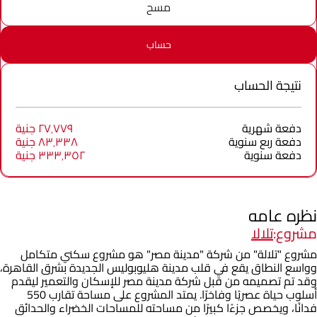
مسح
حساب
نتيجة الحساب
دفعة شهرية
٢٧٬٧٧٩ جنية
دفعة ربع سنوية
٨٣٬٣٣٨ جنية
دفعة سنوية
٣٣٣٬٣٥٢ جنية
نظره عامه
مشروع:
تلالا
مشروع "تلالة" من شركة "مدينة مصر" هو مشروع سكني متكامل
وواسع النطاق يقع في قلب مدينة هليوبوليس الجديدة بشرق القاهرة،
وقد تم تصميمه من قبل شركة مدينة مصر للإسكان والتعمير ليقدم
أسلوب حياة عصريًا وفاخرًا. يمتد المشروع على مساحة تقارب 550
فدانًا، ويخصص جزءًا كبيرًا من مساحته للمساحات الخضراء والحدائق