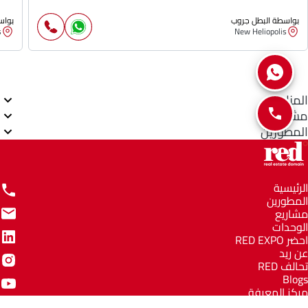
بواسطة البطل جروب
بواس
s
New Heliopolis
المناطق
مشاريع
المطورين
الرئيسية
المطورين
مشاريع
الوحدات
احضر RED EXPO
عن ريد
تحالف RED
Blogs
مركز المعرفة
مركز المساعدة