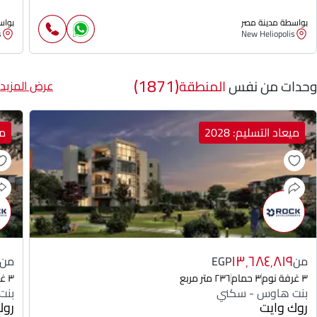
بواسطة مدينة مصر
بواس
s
New Heliopolis
(1871)
وحدات من نفس
المنطقة
عرض المزيد
ميعاد التسليم: 2028
مي
١٣٬٦٨٤٬٨١٩
من
EGP
من
٣ غرفة نوم
٣ حمام
٢٣٦ متر مربع
٣ غرفة نوم
بنت هاوس - سكني
بنت
روك وايت
روك