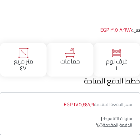
من:
٣٬٥٠٨٬٩٧٨ EGP
غرف نوم
حمامات
متر مربع
٤٧
١
١
خطط الدفع المتاحة
١٧٥٬٤٤٨٫٩ EGP
سعر الدفعة المقدمة
١٠
سنوات التقسيط
٥%
الدفعة المقدمة