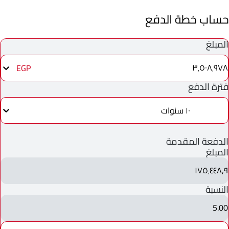
حساب خطة الدفع
المبلغ
٣٬٥٠٨٬٩٧٨
EGP
فترة الدفع
١٠ سنوات
الدفعة المقدمة
المبلغ
١٧٥٬٤٤٨٫٩
النسبة
5.00