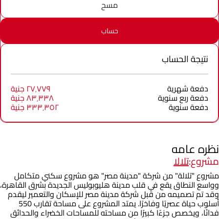
مسح
حساب
نتيجة الحساب
دفعة شهرية
٢٧٬٧٧٩ جنية
دفعة ربع سنوية
٨٣٬٣٣٨ جنية
دفعة سنوية
٣٣٣٬٣٥٢ جنية
نظره عامه
مشروع:
تلالا
مشروع "تلالة" من شركة "مدينة مصر" هو مشروع سكني متكامل
وواسع النطاق يقع في قلب مدينة هليوبوليس الجديدة بشرق القاهرة،
وقد تم تصميمه من قبل شركة مدينة مصر للإسكان والتعمير ليقدم
أسلوب حياة عصريًا وفاخرًا. يمتد المشروع على مساحة تقارب 550
فدانًا، ويخصص جزءًا كبيرًا من مساحته للمساحات الخضراء والحدائق