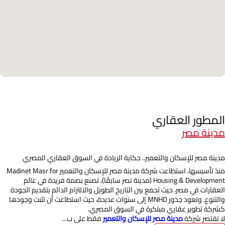
المطور العقاري
مدينة مصر
مدينة مصر للإسكان والتعمير.. حكاية الريادة في السوق العقاري المصري
منذ تأسيسها، استطاعت شركة مدينة مصر للإسكان والتعمير Madinet Masr for
Housing & Development (مدينة نصر سابقًا)، تصنع بصمة فريدة في عالم
العقارات في مصر، حيث تجمع بين التاريخ الطويل والالتزام الدائم بتقديم الجودة
والتنوع. وتعود جذور MNHD إلى سنوات عديدة، حيث استطاعت أن تثبت وجودها
كشركة تطوير عقاري مبتكرة في السوق المصري.
لا تقتصر شركة
مدينة مصر للإسكان والتعمير
فقط على ب...