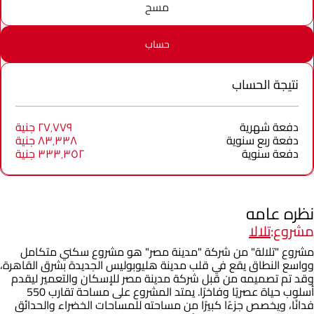
مسح
حساب
نتيجة الحساب
دفعة شهرية
٢٧٬٧٧٩ جنية
دفعة ربع سنوية
٨٣٬٣٣٨ جنية
دفعة سنوية
٣٣٣٬٣٥٢ جنية
نظره عامه
مشروع:
تلالا
مشروع "تلالة" من شركة "مدينة مصر" هو مشروع سكني متكامل
وواسع النطاق يقع في قلب مدينة هليوبوليس الجديدة بشرق القاهرة،
وقد تم تصميمه من قبل شركة مدينة مصر للإسكان والتعمير ليقدم
أسلوب حياة عصريًا وفاخرًا. يمتد المشروع على مساحة تقارب 550
فدانًا، ويخصص جزءًا كبيرًا من مساحته للمساحات الخضراء والحدائق