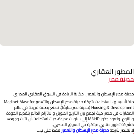
المطور العقاري
مدينة مصر
مدينة مصر للإسكان والتعمير.. حكاية الريادة في السوق العقاري المصري
منذ تأسيسها، استطاعت شركة مدينة مصر للإسكان والتعمير Madinet Masr for
Housing & Development (مدينة نصر سابقًا)، تصنع بصمة فريدة في عالم
العقارات في مصر، حيث تجمع بين التاريخ الطويل والالتزام الدائم بتقديم الجودة
والتنوع. وتعود جذور MNHD إلى سنوات عديدة، حيث استطاعت أن تثبت وجودها
كشركة تطوير عقاري مبتكرة في السوق المصري.
لا تقتصر شركة
مدينة مصر للإسكان والتعمير
فقط على ب...