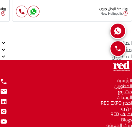
بواسطة البطل جروب
بواس
s
New Heliopolis
المناطق
مشاريع
المطورين
الرئيسية
المطورين
مشاريع
الوحدات
احضر RED EXPO
عن ريد
تحالف RED
Blogs
مركز المعرفة
مركز المساعدة