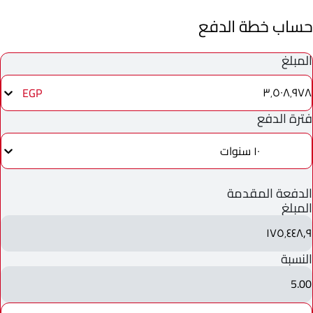
حساب خطة الدفع
المبلغ
٣٬٥٠٨٬٩٧٨
EGP
فترة الدفع
١٠ سنوات
الدفعة المقدمة
المبلغ
١٧٥٬٤٤٨٫٩
النسبة
5.00