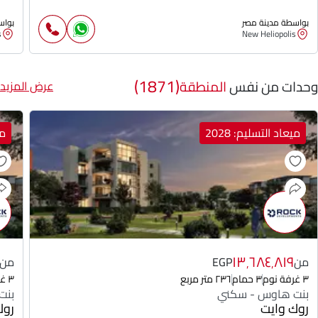
بواسطة مدينة مصر
بواس
s
New Heliopolis
(1871)
وحدات من نفس
المنطقة
عرض المزيد
ميعاد التسليم: 2028
مي
١٣٬٦٨٤٬٨١٩
من
EGP
من
٣ غرفة نوم
٣ حمام
٢٣٦ متر مربع
٣ غرفة نوم
بنت هاوس - سكني
بنت
روك وايت
روك