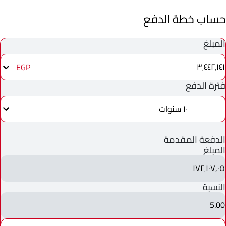
حساب خطة الدفع
المبلغ
٣٬٤٤٢٬١٤١
EGP
فترة الدفع
١٠ سنوات
الدفعة المقدمة
المبلغ
١٧٢٬١٠٧٫٠٥
النسبة
5.00