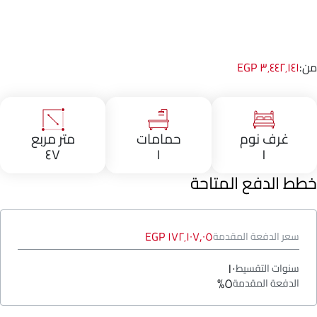
من:
٣٬٤٤٢٬١٤١ EGP
غرف نوم
حمامات
متر مربع
٤٧
١
١
خطط الدفع المتاحة
١٧٢٬١٠٧٫٠٥ EGP
سعر الدفعة المقدمة
١٠
سنوات التقسيط
٥%
الدفعة المقدمة