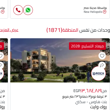
بواسطة مدينة مصر
بواس
s
New Heliopolis
(1871)
وحدات من نفس
المنطقة
عرض المزيد
ميعاد التسليم: 2028
مي
١٣٬٦٨٤٬٨١٩
من
EGP
من
٣ غرفة نوم
٣ حمام
٢٣٦ متر مربع
٣ غرفة نوم
بنت هاوس - سكني
بنت
روك وايت
روك