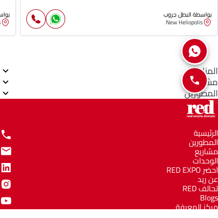
بواسطة البطل جروب
بواس
s
New Heliopolis
المناطق
مشاريع
المطورين
الرئيسية
المطورين
مشاريع
الوحدات
احضر RED EXPO
عن ريد
تحالف RED
Blogs
مركز المعرفة
مركز المساعدة