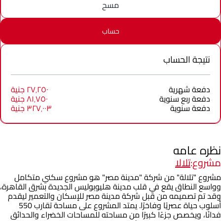
مسح
حساب
نتيجة الحساب
دفعة شهرية
٢٧٬٢٥٠ جنية
دفعة ربع سنوية
٨١٬٧٥٠ جنية
دفعة سنوية
٣٢٧٬٠٠٣ جنية
نظره عامه
مشروع:
تلالا
مشروع "تلالة" من شركة "مدينة مصر" هو مشروع سكني متكامل
وواسع النطاق يقع في قلب مدينة هليوبوليس الجديدة بشرق القاهرة،
وقد تم تصميمه من قبل شركة مدينة مصر للإسكان والتعمير ليقدم
أسلوب حياة عصريًا وفاخرًا. يمتد المشروع على مساحة تقارب 550
فدانًا، ويخصص جزءًا كبيرًا من مساحته للمساحات الخضراء والحدائق