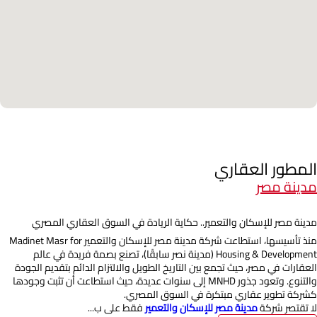
المطور العقاري
مدينة مصر
مدينة مصر للإسكان والتعمير.. حكاية الريادة في السوق العقاري المصري
منذ تأسيسها، استطاعت شركة مدينة مصر للإسكان والتعمير Madinet Masr for
Housing & Development (مدينة نصر سابقًا)، تصنع بصمة فريدة في عالم
العقارات في مصر، حيث تجمع بين التاريخ الطويل والالتزام الدائم بتقديم الجودة
والتنوع. وتعود جذور MNHD إلى سنوات عديدة، حيث استطاعت أن تثبت وجودها
كشركة تطوير عقاري مبتكرة في السوق المصري.
لا تقتصر شركة
مدينة مصر للإسكان والتعمير
فقط على ب...