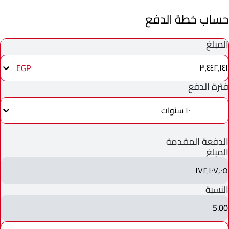
حساب خطة الدفع
المبلغ
٣٬٤٤٢٬١٤١
EGP
فترة الدفع
١٠ سنوات
الدفعة المقدمة
المبلغ
١٧٢٬١٠٧٫٠٥
النسبة
5.00