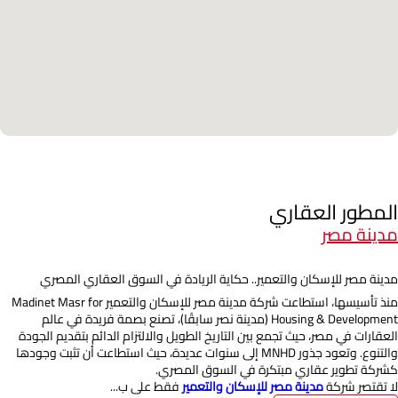
المطور العقاري
مدينة مصر
مدينة مصر للإسكان والتعمير.. حكاية الريادة في السوق العقاري المصري
منذ تأسيسها، استطاعت شركة مدينة مصر للإسكان والتعمير Madinet Masr for
Housing & Development (مدينة نصر سابقًا)، تصنع بصمة فريدة في عالم
العقارات في مصر، حيث تجمع بين التاريخ الطويل والالتزام الدائم بتقديم الجودة
والتنوع. وتعود جذور MNHD إلى سنوات عديدة، حيث استطاعت أن تثبت وجودها
كشركة تطوير عقاري مبتكرة في السوق المصري.
لا تقتصر شركة
مدينة مصر للإسكان والتعمير
فقط على ب...