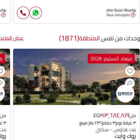
بواسطة مدينة مصر
بواس
s
New Heliopolis
(1871)
وحدات من نفس
المنطقة
عرض المزيد
ميعاد التسليم: 2028
مي
١٣٬٦٨٤٬٨١٩
من
EGP
من
٣ غرفة نوم
٣ حمام
٢٣٦ متر مربع
٣ غرفة نوم
بنت هاوس - سكني
بنت
روك وايت
روك