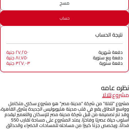
مسح
حساب
نتيجة الحساب
دفعة شهرية
٢٧٬٢٥٠ جنية
دفعة ربع سنوية
٨١٬٧٥٠ جنية
دفعة سنوية
٣٢٧٬٠٠٣ جنية
نظره عامه
مشروع:
تلالا
مشروع "تلالة" من شركة "مدينة مصر" هو مشروع سكني متكامل
وواسع النطاق يقع في قلب مدينة هليوبوليس الجديدة بشرق القاهرة،
وقد تم تصميمه من قبل شركة مدينة مصر للإسكان والتعمير ليقدم
أسلوب حياة عصريًا وفاخرًا. يمتد المشروع على مساحة تقارب 550
فدانًا، ويخصص جزءًا كبيرًا من مساحته للمساحات الخضراء والحدائق