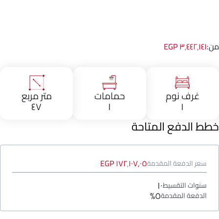
من:
٣٬٤٤٢٬١٤١ EGP
غرف نوم
حمامات
متر مربع
٤٧
١
١
خطط الدفع المتاحة
١٧٢٬١٠٧٫٠٥ EGP
سعر الدفعة المقدمة
١٠
سنوات التقسيط
٥%
الدفعة المقدمة