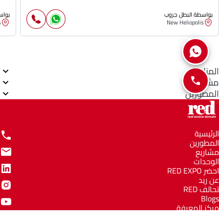
بواسطة البطل جروب
بواس
s
New Heliopolis
المناطق
مشاريع
المطورين
الرئيسية
المطورين
مشاريع
الوحدات
احضر RED EXPO
عن ريد
تحالف RED
Blogs
مركز المعرفة
مركز المساعدة