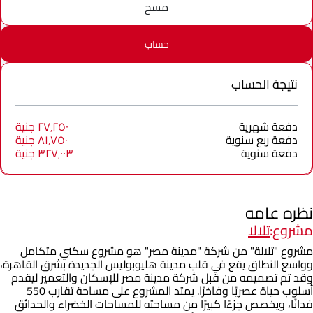
مسح
حساب
نتيجة الحساب
دفعة شهرية
٢٧٬٢٥٠ جنية
دفعة ربع سنوية
٨١٬٧٥٠ جنية
دفعة سنوية
٣٢٧٬٠٠٣ جنية
نظره عامه
مشروع:
تلالا
مشروع "تلالة" من شركة "مدينة مصر" هو مشروع سكني متكامل
وواسع النطاق يقع في قلب مدينة هليوبوليس الجديدة بشرق القاهرة،
وقد تم تصميمه من قبل شركة مدينة مصر للإسكان والتعمير ليقدم
أسلوب حياة عصريًا وفاخرًا. يمتد المشروع على مساحة تقارب 550
فدانًا، ويخصص جزءًا كبيرًا من مساحته للمساحات الخضراء والحدائق