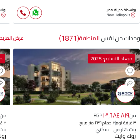
بواسطة مدينة مصر
بواس
s
New Heliopolis
(1871)
وحدات من نفس
المنطقة
عرض المزيد
ميعاد التسليم: 2028
مي
١٣٬٦٨٤٬٨١٩
من
EGP
من
٣ غرفة نوم
٣ حمام
٢٣٦ متر مربع
٣ غرفة نوم
بنت هاوس - سكني
بنت
روك وايت
روك