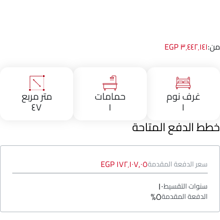
من:
٣٬٤٤٢٬١٤١ EGP
غرف نوم
حمامات
متر مربع
٤٧
١
١
خطط الدفع المتاحة
١٧٢٬١٠٧٫٠٥ EGP
سعر الدفعة المقدمة
١٠
سنوات التقسيط
٥%
الدفعة المقدمة