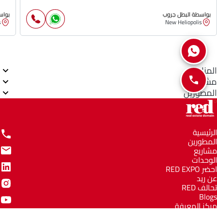
بواسطة البطل جروب
بواس
s
New Heliopolis
المناطق
مشاريع
المطورين
الرئيسية
المطورين
مشاريع
الوحدات
احضر RED EXPO
عن ريد
تحالف RED
Blogs
مركز المعرفة
مركز المساعدة