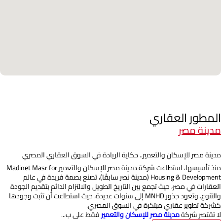
المطور العقاري
مدينة مصر
مدينة مصر للإسكان والتعمير.. حكاية الريادة في السوق العقاري المصري
منذ تأسيسها، استطاعت شركة مدينة مصر للإسكان والتعمير Madinet Masr for
Housing & Development (مدينة نصر سابقًا)، تصنع بصمة فريدة في عالم
العقارات في مصر، حيث تجمع بين التاريخ الطويل والالتزام الدائم بتقديم الجودة
والتنوع. وتعود جذور MNHD إلى سنوات عديدة، حيث استطاعت أن تثبت وجودها
كشركة تطوير عقاري مبتكرة في السوق المصري.
لا تقتصر شركة
مدينة مصر للإسكان والتعمير
فقط على ب...