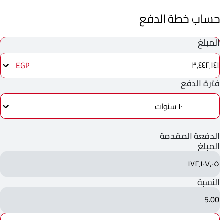
حساب خطة الدفع
المبلغ
٣٬٤٤٢٬١٤١
EGP
فترة الدفع
١٠ سنوات
الدفعة المقدمة
المبلغ
١٧٢٬١٠٧٫٠٥
النسبة
5.00