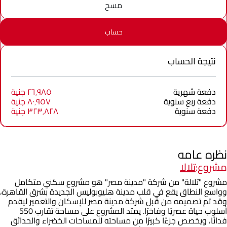
مسح
حساب
نتيجة الحساب
دفعة شهرية
٢٦٬٩٨٥ جنية
دفعة ربع سنوية
٨٠٬٩٥٧ جنية
دفعة سنوية
٣٢٣٬٨٢٨ جنية
نظره عامه
مشروع:
تلالا
مشروع "تلالة" من شركة "مدينة مصر" هو مشروع سكني متكامل
وواسع النطاق يقع في قلب مدينة هليوبوليس الجديدة بشرق القاهرة،
وقد تم تصميمه من قبل شركة مدينة مصر للإسكان والتعمير ليقدم
أسلوب حياة عصريًا وفاخرًا. يمتد المشروع على مساحة تقارب 550
فدانًا، ويخصص جزءًا كبيرًا من مساحته للمساحات الخضراء والحدائق