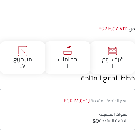
من:
٣٬٤٠٨٬٧٢٢ EGP
غرف نوم
حمامات
متر مربع
٤٧
١
١
خطط الدفع المتاحة
١٧٠٬٤٣٦٫١ EGP
سعر الدفعة المقدمة
١٠
سنوات التقسيط
٥%
الدفعة المقدمة