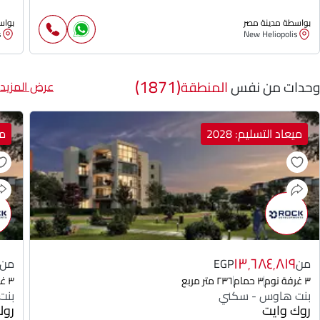
بواسطة مدينة مصر
بواس
s
New Heliopolis
(1871)
وحدات من نفس
المنطقة
عرض المزيد
ميعاد التسليم: 2028
مي
١٣٬٦٨٤٬٨١٩
من
EGP
من
٣ غرفة نوم
٣ حمام
٢٣٦ متر مربع
٣ غرفة نوم
بنت هاوس - سكني
بنت
روك وايت
روك