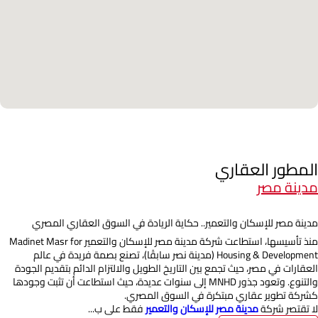
المطور العقاري
مدينة مصر
مدينة مصر للإسكان والتعمير.. حكاية الريادة في السوق العقاري المصري
منذ تأسيسها، استطاعت شركة مدينة مصر للإسكان والتعمير Madinet Masr for
Housing & Development (مدينة نصر سابقًا)، تصنع بصمة فريدة في عالم
العقارات في مصر، حيث تجمع بين التاريخ الطويل والالتزام الدائم بتقديم الجودة
والتنوع. وتعود جذور MNHD إلى سنوات عديدة، حيث استطاعت أن تثبت وجودها
كشركة تطوير عقاري مبتكرة في السوق المصري.
لا تقتصر شركة
مدينة مصر للإسكان والتعمير
فقط على ب...