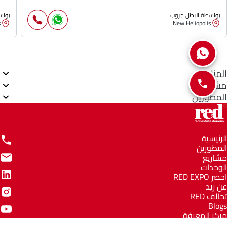
بواسطة البطل جروب
بواس
s
New Heliopolis
المناطق
مشاريع
المطورين
الرئيسية
المطورين
مشاريع
الوحدات
احضر RED EXPO
عن ريد
تحالف RED
Blogs
مركز المعرفة
مركز المساعدة