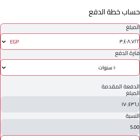
حساب خطة الدفع
المبلغ
٣٬٤٠٨٬٧٢٢
EGP
فترة الدفع
١٠ سنوات
الدفعة المقدمة
المبلغ
١٧٠٬٤٣٦٫١
النسبة
5.00