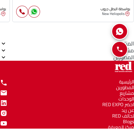
بواسطة البطل جروب
بواس
s
New Heliopolis
المناطق
مشاريع
المطورين
الرئيسية
المطورين
مشاريع
الوحدات
احضر RED EXPO
عن ريد
تحالف RED
Blogs
مركز المعرفة
مركز المساعدة