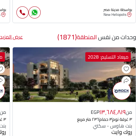
بواسطة مدينة مصر
بواس
s
New Heliopolis
(1871)
وحدات من نفس
المنطقة
عرض المزيد
ميعاد التسليم: 2028
مي
١٣٬٦٨٤٬٨١٩
من
EGP
من
٣ غرفة نوم
٣ حمام
٢٣٦ متر مربع
٣ غرفة نوم
بنت هاوس - سكني
بنت
روك وايت
روك