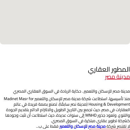
المطور العقاري
مدينة مصر
مدينة مصر للإسكان والتعمير.. حكاية الريادة في السوق العقاري المصري
منذ تأسيسها، استطاعت شركة مدينة مصر للإسكان والتعمير Madinet Masr for
Housing & Development (مدينة نصر سابقًا)، تصنع بصمة فريدة في عالم
العقارات في مصر، حيث تجمع بين التاريخ الطويل والالتزام الدائم بتقديم الجودة
والتنوع. وتعود جذور MNHD إلى سنوات عديدة، حيث استطاعت أن تثبت وجودها
كشركة تطوير عقاري مبتكرة في السوق المصري.
لا تقتصر شركة
مدينة مصر للإسكان والتعمير
فقط على ب...