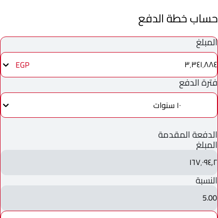
حساب خطة الدفع
المبلغ
٣٬٣٤١٬٨٨٤
EGP
فترة الدفع
١٠ سنوات
الدفعة المقدمة
المبلغ
١٦٧٬٠٩٤٫٢
النسبة
5.00