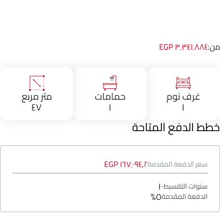
من:
٣٬٣٤١٬٨٨٤ EGP
غرف نوم
حمامات
متر مربع
٤٧
١
١
خطط الدفع المتاحة
١٦٧٬٠٩٤٫٢ EGP
سعر الدفعة المقدمة
١٠
سنوات التقسيط
٥%
الدفعة المقدمة