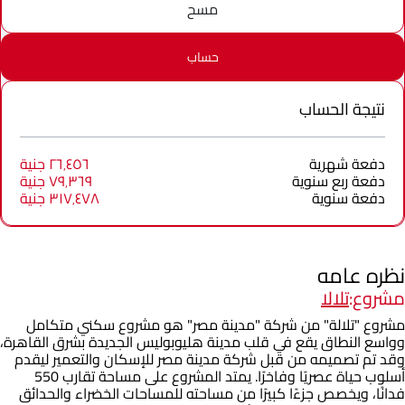
مسح
حساب
نتيجة الحساب
دفعة شهرية
٢٦٬٤٥٦ جنية
دفعة ربع سنوية
٧٩٬٣٦٩ جنية
دفعة سنوية
٣١٧٬٤٧٨ جنية
نظره عامه
مشروع:
تلالا
مشروع "تلالة" من شركة "مدينة مصر" هو مشروع سكني متكامل
وواسع النطاق يقع في قلب مدينة هليوبوليس الجديدة بشرق القاهرة،
وقد تم تصميمه من قبل شركة مدينة مصر للإسكان والتعمير ليقدم
أسلوب حياة عصريًا وفاخرًا. يمتد المشروع على مساحة تقارب 550
فدانًا، ويخصص جزءًا كبيرًا من مساحته للمساحات الخضراء والحدائق