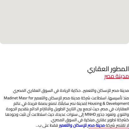
المطور العقاري
مدينة مصر
مدينة مصر للإسكان والتعمير.. حكاية الريادة في السوق العقاري المصري
منذ تأسيسها، استطاعت شركة مدينة مصر للإسكان والتعمير Madinet Masr for
Housing & Development (مدينة نصر سابقًا)، تصنع بصمة فريدة في عالم
العقارات في مصر، حيث تجمع بين التاريخ الطويل والالتزام الدائم بتقديم الجودة
والتنوع. وتعود جذور MNHD إلى سنوات عديدة، حيث استطاعت أن تثبت وجودها
كشركة تطوير عقاري مبتكرة في السوق المصري.
لا تقتصر شركة
مدينة مصر للإسكان والتعمير
فقط على ب...