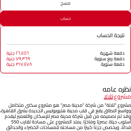
مسح
حساب
نتيجة الحساب
دفعة شهرية
٢٦٬٤٥٦ جنية
دفعة ربع سنوية
٧٩٬٣٦٩ جنية
دفعة سنوية
٣١٧٬٤٧٨ جنية
نظره عامه
مشروع:
تلالا
مشروع "تلالة" من شركة "مدينة مصر" هو مشروع سكني متكامل
وواسع النطاق يقع في قلب مدينة هليوبوليس الجديدة بشرق القاهرة،
وقد تم تصميمه من قبل شركة مدينة مصر للإسكان والتعمير ليقدم
أسلوب حياة عصريًا وفاخرًا. يمتد المشروع على مساحة تقارب 550
فدانًا، ويخصص جزءًا كبيرًا من مساحته للمساحات الخضراء والحدائق