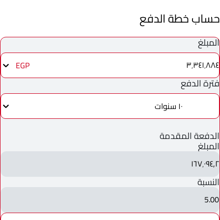
حساب خطة الدفع
المبلغ
٣٬٣٤١٬٨٨٤
EGP
فترة الدفع
١٠ سنوات
الدفعة المقدمة
المبلغ
١٦٧٬٠٩٤٫٢
النسبة
5.00