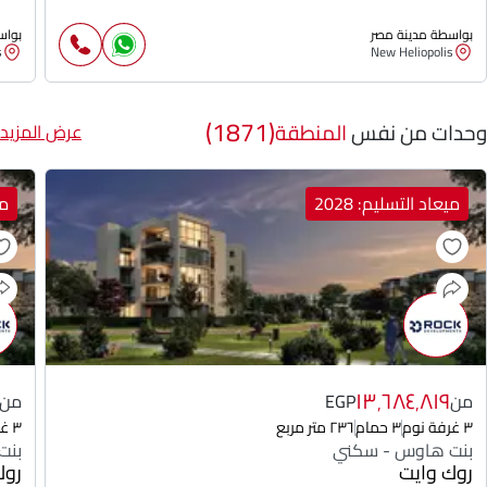
بواسطة مدينة مصر
بواس
s
New Heliopolis
(1871)
وحدات من نفس
المنطقة
عرض المزيد
ميعاد التسليم: 2028
مي
١٣٬٦٨٤٬٨١٩
من
EGP
من
٣ غرفة نوم
٣ حمام
٢٣٦ متر مربع
٣ غرفة نوم
بنت هاوس - سكني
بنت
روك وايت
روك