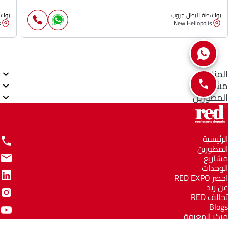
بواسطة البطل جروب
بواس
s
New Heliopolis
المناطق
مشاريع
المطورين
الرئيسية
المطورين
مشاريع
الوحدات
احضر RED EXPO
عن ريد
تحالف RED
Blogs
مركز المعرفة
مركز المساعدة