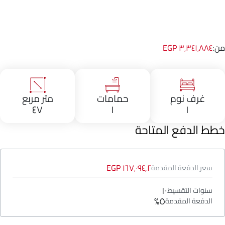
من:
٣٬٣٤١٬٨٨٤ EGP
غرف نوم
حمامات
متر مربع
٤٧
١
١
خطط الدفع المتاحة
١٦٧٬٠٩٤٫٢ EGP
سعر الدفعة المقدمة
١٠
سنوات التقسيط
٥%
الدفعة المقدمة