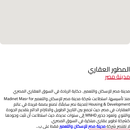
المطور العقاري
مدينة مصر
مدينة مصر للإسكان والتعمير.. حكاية الريادة في السوق العقاري المصري
منذ تأسيسها، استطاعت شركة مدينة مصر للإسكان والتعمير Madinet Masr for
Housing & Development (مدينة نصر سابقًا)، تصنع بصمة فريدة في عالم
العقارات في مصر، حيث تجمع بين التاريخ الطويل والالتزام الدائم بتقديم الجودة
والتنوع. وتعود جذور MNHD إلى سنوات عديدة، حيث استطاعت أن تثبت وجودها
كشركة تطوير عقاري مبتكرة في السوق المصري.
لا تقتصر شركة
مدينة مصر للإسكان والتعمير
فقط على ب...