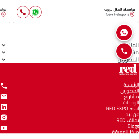
بواسطة البطل جروب
بواس
s
New Heliopolis
المناطق
مشاريع
المطورين
الرئيسية
المطورين
مشاريع
الوحدات
احضر RED EXPO
عن ريد
تحالف RED
Blogs
مركز المعرفة
مركز المساعدة