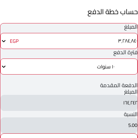
حساب خطة الدفع
المبلغ
٣٬٢٨٤٬٨٤٠
EGP
فترة الدفع
١٠ سنوات
الدفعة المقدمة
المبلغ
١٦٤٬٢٤٢
النسبة
5.00