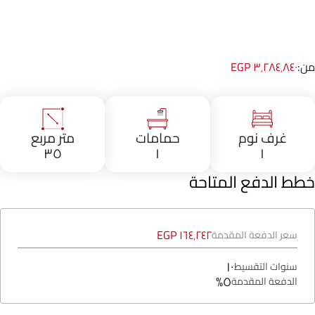
من:
٣٬٢٨٤٬٨٤٠ EGP
غرف نوم
حمامات
متر مربع
٣٥
١
١
خطط الدفع المتاحة
١٦٤٬٢٤٢ EGP
سعر الدفعة المقدمة
١٠
سنوات التقسيط
٥%
الدفعة المقدمة