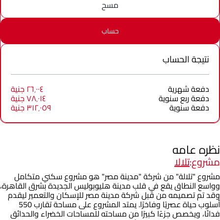
مسح
حساب
نتيجة الحساب
دفعة شهرية
٢٦٬٠٠٤ جنية
دفعة ربع سنوية
٧٨٬٠١٤ جنية
دفعة سنوية
٣١٢٬٠٥٩ جنية
نظره عامه
مشروع:
تلالا
مشروع "تلالة" من شركة "مدينة مصر" هو مشروع سكني متكامل
وواسع النطاق يقع في قلب مدينة هليوبوليس الجديدة بشرق القاهرة،
وقد تم تصميمه من قبل شركة مدينة مصر للإسكان والتعمير ليقدم
أسلوب حياة عصريًا وفاخرًا. يمتد المشروع على مساحة تقارب 550
فدانًا، ويخصص جزءًا كبيرًا من مساحته للمساحات الخضراء والحدائق