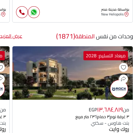
بواسطة مدينة مصر
بواس
s
New Heliopolis
(1871)
وحدات من نفس
المنطقة
عرض المزيد
ميعاد التسليم: 2028
مي
١٣٬٦٨٤٬٨١٩
من
EGP
من
٣ غرفة نوم
٣ حمام
٢٣٦ متر مربع
٣ غرفة نوم
بنت هاوس - سكني
بنت
روك وايت
روك