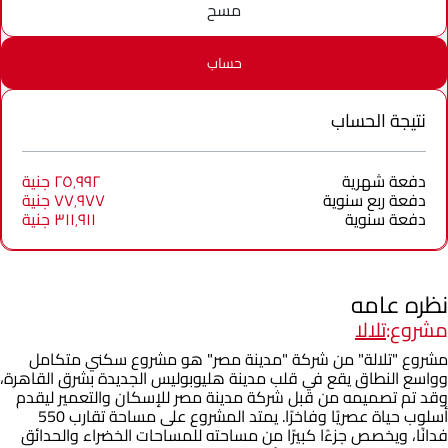
مسح
حساب
نتيجة الحساب
دفعة شهرية
٢٥٬٩٩٢ جنية
دفعة ربع سنوية
٧٧٬٩٧٧ جنية
دفعة سنوية
٣١١٬٩١١ جنية
نظره عامه
مشروع:
تلالا
مشروع "تلالة" من شركة "مدينة مصر" هو مشروع سكني متكامل
وواسع النطاق يقع في قلب مدينة هليوبوليس الجديدة بشرق القاهرة،
وقد تم تصميمه من قبل شركة مدينة مصر للإسكان والتعمير ليقدم
أسلوب حياة عصريًا وفاخرًا. يمتد المشروع على مساحة تقارب 550
فدانًا، ويخصص جزءًا كبيرًا من مساحته للمساحات الخضراء والحدائق