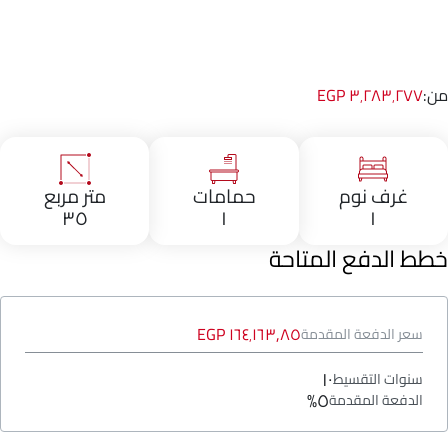
من:
٣٬٢٨٣٬٢٧٧ EGP
غرف نوم
حمامات
متر مربع
٣٥
١
١
خطط الدفع المتاحة
١٦٤٬١٦٣٫٨٥ EGP
سعر الدفعة المقدمة
١٠
سنوات التقسيط
٥%
الدفعة المقدمة