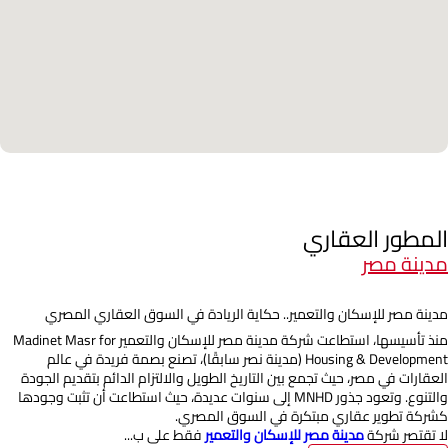
المطور العقاري
مدينة مصر
مدينة مصر للإسكان والتعمير.. حكاية الريادة في السوق العقاري المصري
منذ تأسيسها، استطاعت شركة مدينة مصر للإسكان والتعمير Madinet Masr for
Housing & Development (مدينة نصر سابقًا)، تصنع بصمة فريدة في عالم
العقارات في مصر، حيث تجمع بين التاريخ الطويل والالتزام الدائم بتقديم الجودة
والتنوع. وتعود جذور MNHD إلى سنوات عديدة، حيث استطاعت أن تثبت وجودها
كشركة تطوير عقاري مبتكرة في السوق المصري.
لا تقتصر شركة
مدينة مصر للإسكان والتعمير
فقط على ب...