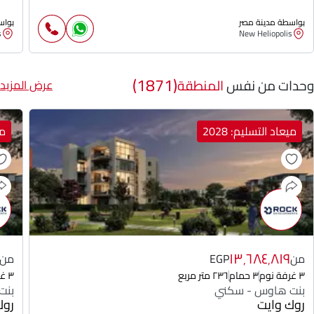
بواسطة مدينة مصر
بواس
s
New Heliopolis
(1871)
وحدات من نفس
المنطقة
عرض المزيد
ميعاد التسليم: 2028
مي
١٣٬٦٨٤٬٨١٩
من
EGP
من
٣ غرفة نوم
٣ حمام
٢٣٦ متر مربع
٣ غرفة نوم
بنت هاوس - سكني
بنت
روك وايت
روك