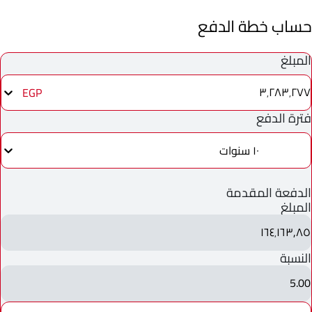
حساب خطة الدفع
المبلغ
٣٬٢٨٣٬٢٧٧
EGP
فترة الدفع
١٠ سنوات
الدفعة المقدمة
المبلغ
١٦٤٬١٦٣٫٨٥
النسبة
5.00