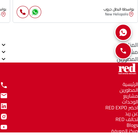
بواسطة البطل جروب
بواس
s
New Heliopolis
المناطق
مشاريع
المطورين
الرئيسية
المطورين
مشاريع
الوحدات
احضر RED EXPO
عن ريد
تحالف RED
Blogs
مركز المعرفة
مركز المساعدة