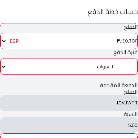
حساب خطة الدفع
المبلغ
٣٬١٤٥٬٦٥٢
EGP
فترة الدفع
١٠ سنوات
الدفعة المقدمة
المبلغ
١٥٧٬٢٨٢٫٦
النسبة
5.00