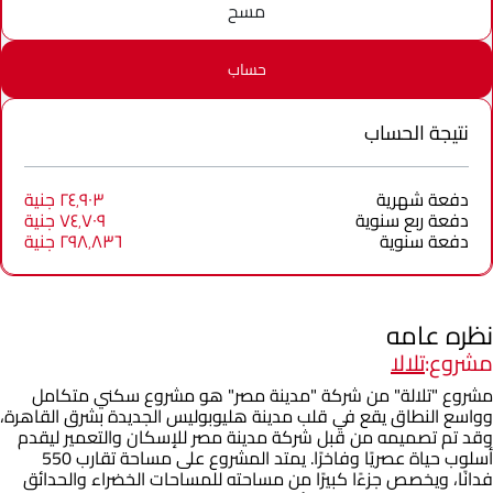
مسح
حساب
نتيجة الحساب
دفعة شهرية
٢٤٬٩٠٣ جنية
دفعة ربع سنوية
٧٤٬٧٠٩ جنية
دفعة سنوية
٢٩٨٬٨٣٦ جنية
نظره عامه
مشروع:
تلالا
مشروع "تلالة" من شركة "مدينة مصر" هو مشروع سكني متكامل
وواسع النطاق يقع في قلب مدينة هليوبوليس الجديدة بشرق القاهرة،
وقد تم تصميمه من قبل شركة مدينة مصر للإسكان والتعمير ليقدم
أسلوب حياة عصريًا وفاخرًا. يمتد المشروع على مساحة تقارب 550
فدانًا، ويخصص جزءًا كبيرًا من مساحته للمساحات الخضراء والحدائق