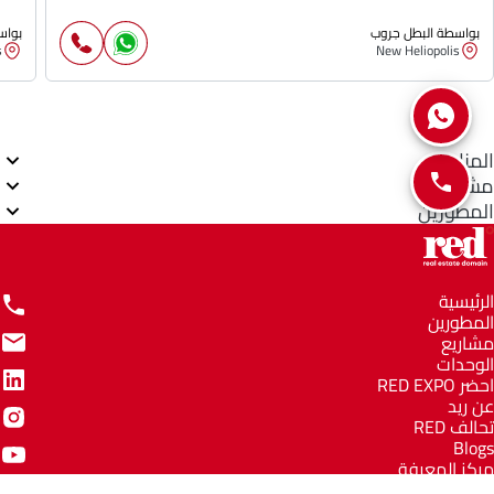
بواسطة البطل جروب
بواس
s
New Heliopolis
المناطق
مشاريع
المطورين
الرئيسية
المطورين
مشاريع
الوحدات
احضر RED EXPO
عن ريد
تحالف RED
Blogs
مركز المعرفة
مركز المساعدة