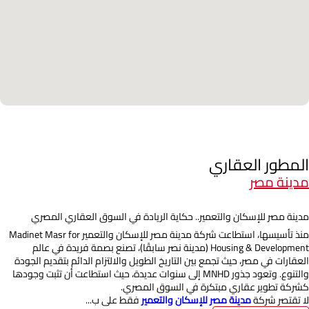
المطور العقاري
مدينة مصر
مدينة مصر للإسكان والتعمير.. حكاية الريادة في السوق العقاري المصري
منذ تأسيسها، استطاعت شركة مدينة مصر للإسكان والتعمير Madinet Masr for
Housing & Development (مدينة نصر سابقًا)، تصنع بصمة فريدة في عالم
العقارات في مصر، حيث تجمع بين التاريخ الطويل والالتزام الدائم بتقديم الجودة
والتنوع. وتعود جذور MNHD إلى سنوات عديدة، حيث استطاعت أن تثبت وجودها
كشركة تطوير عقاري مبتكرة في السوق المصري.
لا تقتصر شركة
مدينة مصر للإسكان والتعمير
فقط على ب...