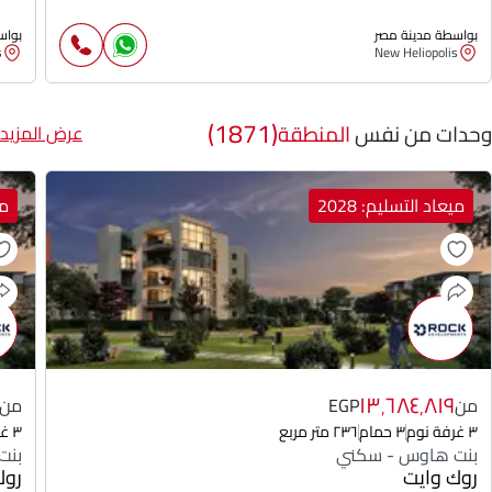
بواسطة مدينة مصر
بواس
s
New Heliopolis
(1871)
وحدات من نفس
المنطقة
عرض المزيد
ميعاد التسليم: 2028
مي
١٣٬٦٨٤٬٨١٩
من
EGP
من
٣ غرفة نوم
٣ حمام
٢٣٦ متر مربع
٣ غرفة نوم
بنت هاوس - سكني
بنت
روك وايت
روك