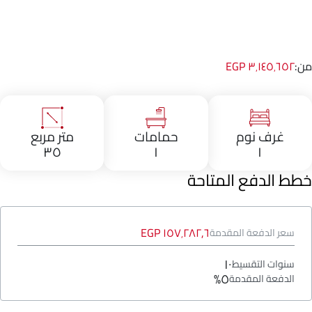
من:
٣٬١٤٥٬٦٥٢ EGP
غرف نوم
حمامات
متر مربع
٣٥
١
١
خطط الدفع المتاحة
١٥٧٬٢٨٢٫٦ EGP
سعر الدفعة المقدمة
١٠
سنوات التقسيط
٥%
الدفعة المقدمة