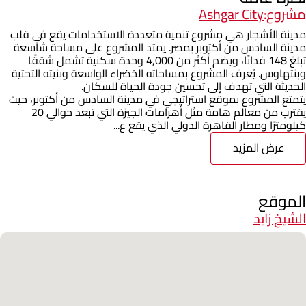
مشروع:
Ashgar City
مدينة الأشجار هي مشروع تنمية متعددة الاستخدامات يقع في قلب
مدينة السادس من أكتوبر بمصر. يمتد المشروع على مساحة شاسعة
تبلغ 148 فدانًا، ويضم أكثر من 4,000 وحدة سكنية تشمل شققًا
وبنتهاوس. يُعرف المشروع بمساحاته الخضراء الواسعة وبنيته التحتية
الحديثة التي تهدف إلى تحسين جودة الحياة للسكان.
يتمتع المشروع بموقع استراتيجي في مدينة السادس من أكتوبر، حيث
يقترب من معالم هامة مثل أهرامات الجيزة التي تبعد حوالي 20
كيلومترًا ومطار القاهرة الدولي الذي يقع ع...
عرض المزيد
الموقع
الشيخ زايد