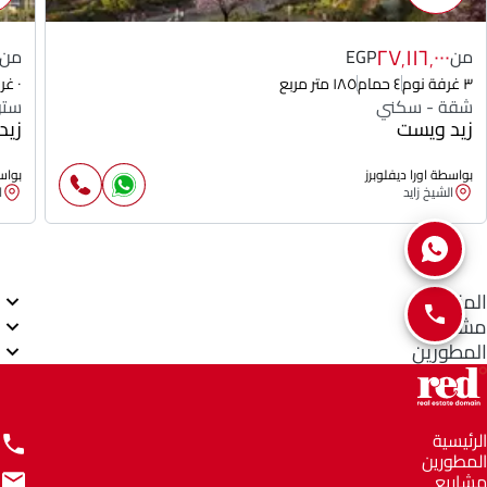
٢٧٬١١٦٬٠٠٠
من
EGP
من
٣ غرفة نوم
٤ حمام
١٨٥ متر مربع
٠ غرفة نوم
شقة - سكني
ستو
زيد ويست
زيد
بواسطة اورا ديفلوبرز
بواسط
الشيخ زايد
ا
المناطق
مشاريع
المطورين
الرئيسية
المطورين
مشاريع