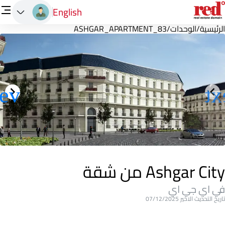
English
الرئيسية
/
الوحدات
/
ASHGAR_APARTMENT_83
Ashgar City من شقة
في اي جي اي
تاريخ التحديث الاخير 07/12/2025