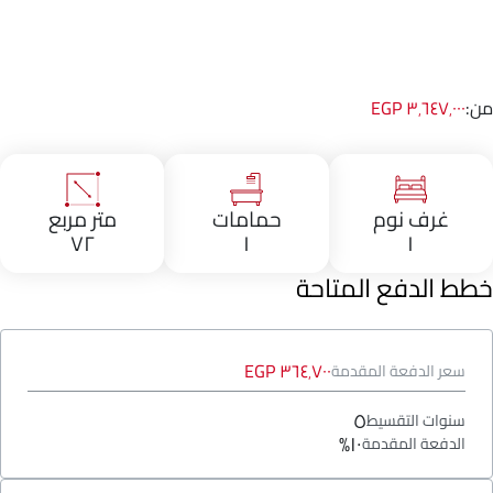
من:
٣٬٦٤٧٬٠٠٠ EGP
غرف نوم
حمامات
متر مربع
٧٢
١
١
خطط الدفع المتاحة
٣٦٤٬٧٠٠ EGP
سعر الدفعة المقدمة
٥
سنوات التقسيط
١٠%
الدفعة المقدمة