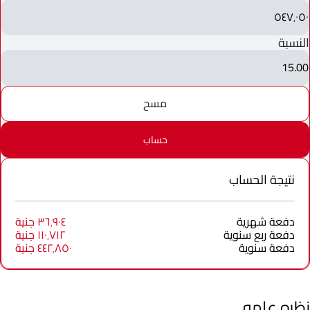
٥٤٧٬٠٥٠
النسبة
15.00
مسح
حساب
نتيجة الحساب
دفعة شهرية
٣٦٬٩٠٤ جنية
دفعة ربع سنوية
١١٠٬٧١٢ جنية
دفعة سنوية
٤٤٢٬٨٥٠ جنية
نظره عامه