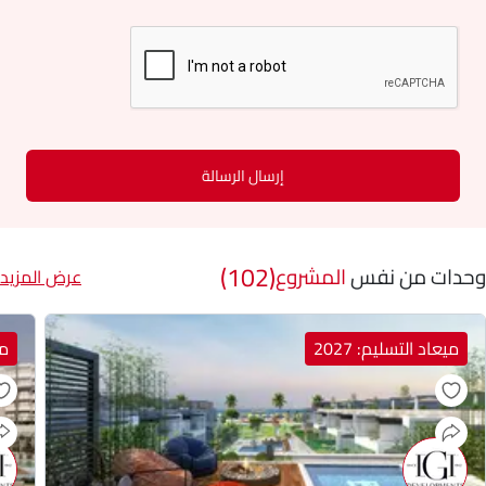
إرسال الرسالة
(102)
وحدات من نفس
المشروع
عرض المزيد
ميعاد التسليم: 2027
مي