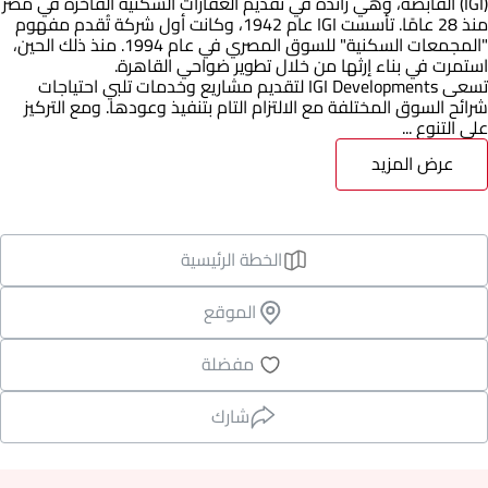
(IGI) القابضة، وهي رائدة في تقديم العقارات السكنية الفاخرة في مصر
منذ 28 عامًا. تأسست IGI عام 1942، وكانت أول شركة تُقدم مفهوم
"المجمعات السكنية" للسوق المصري في عام 1994. منذ ذلك الحين،
استمرت في بناء إرثها من خلال تطوير ضواحي القاهرة.
تسعى IGI Developments لتقديم مشاريع وخدمات تلبي احتياجات
شرائح السوق المختلفة مع الالتزام التام بتنفيذ وعودها. ومع التركيز
على التنوع ...
عرض المزيد
الخطة الرئيسية
الموقع
مفضلة
شارك