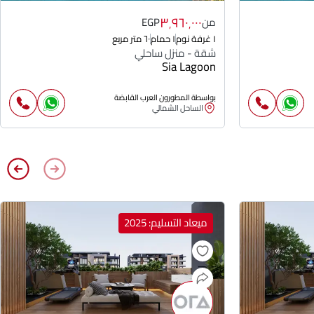
٣٬٩٦٠٬٠٠٠
من
EGP
١ غرفة نوم
١ حمام
٦٠ متر مربع
شقة - منزل ساحلي
Sia Lagoon
بواسطة المطورون العرب القابضة
الساحل الشمالي
ميعاد التسليم: 2025