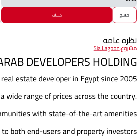
مسح
حساب
نظره عامه
مشروع:
Sia Lagoon
ARAB DEVELOPERS HOLDING
 real estate developer in Egypt since 2005
 a wide range of prices across the country.
mmunities with state-of-the-art amenities
 to both end-users and property investors.