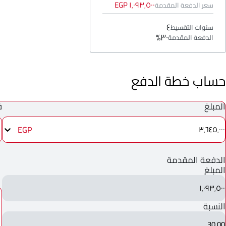
١٬٠٩٣٬٥٠٠ EGP
سعر الدفعة المقدمة
٤
سنوات التقسيط
٣٠%
الدفعة المقدمة
حساب خطة الدفع
المبلغ
ف
EGP
٣٬٦٤٥٬٠٠٠
الدفعة المقدمة
المبلغ
١٬٠٩٣٬٥٠٠
النسبة
30.00