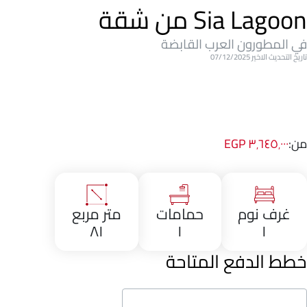
Sia Lagoon من شقة
في المطورون العرب القابضة
تاريخ التحديث الاخير 07/12/2025
من:
٣٬٦٤٥٬٠٠٠ EGP
غرف نوم
حمامات
متر مربع
٨١
١
١
خطط الدفع المتاحة