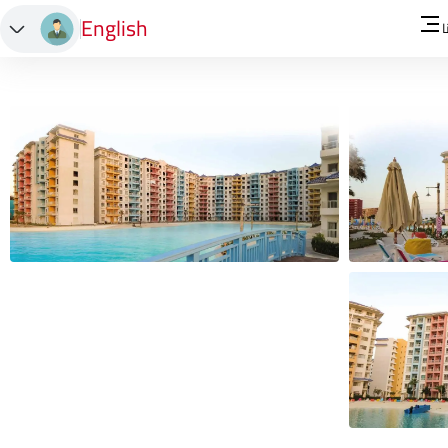
English
ا