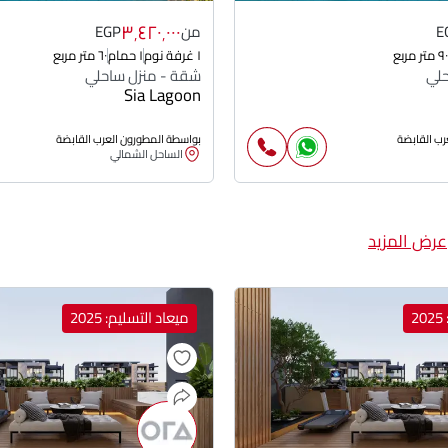
٣٬٤٢٠٬٠٠٠
E
من
EGP
٩٠ متر مربع
١ غرفة نوم
١ حمام
٦٠ متر مربع
حلي
شقة - منزل ساحلي
Sia Lagoon
رب القابضة
بواسطة المطورون العرب القابضة
الساحل الشمالي
عرض المزيد
2
ميعاد التسليم: 2025