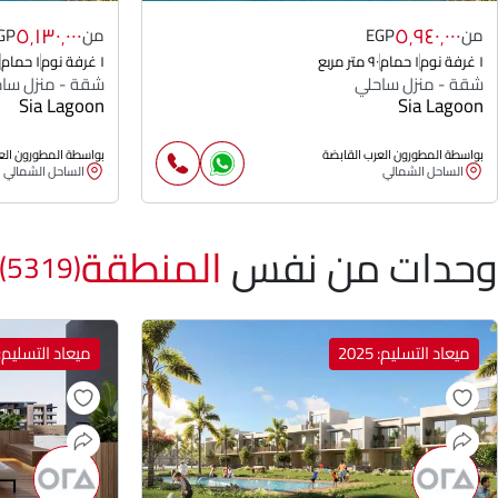
٥٬١٣٠٬٠٠٠
٥٬٩٤٠٬٠٠٠
من
EGP
من
GP
١ غرفة نوم
١ حمام
٩٠ متر مربع
١ غرفة نوم
١ حمام
شقة - منزل ساحلي
شقة - منزل سا
Sia Lagoon
Sia Lagoon
بواسطة المطورون العرب القابضة
بواسطة المطورون الع
الساحل الشمالي
الساحل الشمالي
وحدات من نفس
المنطقة
(5319)
ميعاد التسليم: 2025
ميعاد التسليم: 025