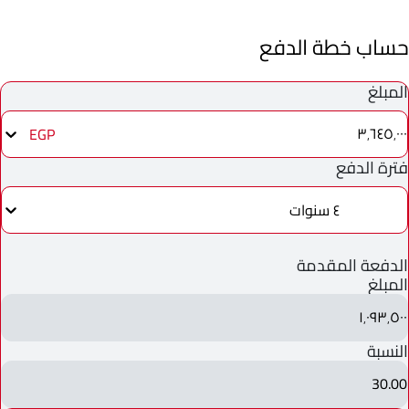
حساب خطة الدفع
المبلغ
٣٬٦٤٥٬٠٠٠
EGP
فترة الدفع
٤ سنوات
الدفعة المقدمة
المبلغ
١٬٠٩٣٬٥٠٠
النسبة
30.00