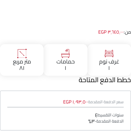
من:
٣٬٦٤٥٬٠٠٠ EGP
غرف نوم
حمامات
متر مربع
٨١
١
١
خطط الدفع المتاحة
١٬٠٩٣٬٥٠٠ EGP
سعر الدفعة المقدمة
٤
سنوات التقسيط
٣٠%
الدفعة المقدمة