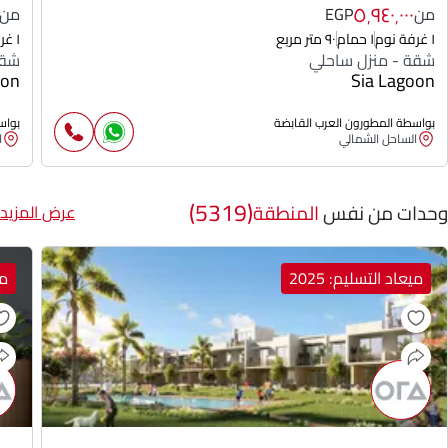
٥٬٩٤٠٬٠٠٠
من
EGP
من
١ غرفة نوم
١ حمام
٩٠ متر مربع
١ غرفة نوم
شقة - منزل ساحلي
شقة
oon
Sia Lagoon
بواسطة المطورون العرب القابضة
بواس
الساحل الشمالي
ا
(5319)
وحدات من نفس
المنطقة
عرض المزيد
ميعاد التسليم: 2025
مي