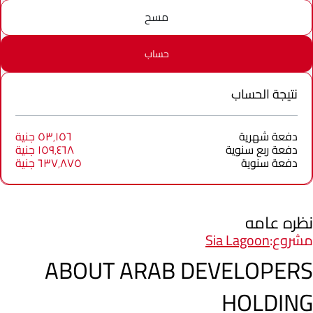
مسح
حساب
نتيجة الحساب
دفعة شهرية
٥٣٬١٥٦ جنية
دفعة ربع سنوية
١٥٩٬٤٦٨ جنية
دفعة سنوية
٦٣٧٬٨٧٥ جنية
نظره عامه
مشروع:
Sia Lagoon
ABOUT ARAB DEVELOPERS
HOLDING