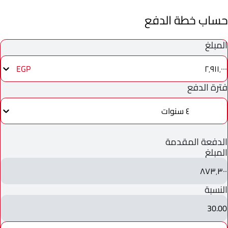
حساب خطة الدفع
المبلغ
٢٬٩١١٬٠٠٠
EGP
فترة الدفع
٤ سنوات
الدفعة المقدمة
المبلغ
٨٧٣٬٣٠٠
النسبة
30.00