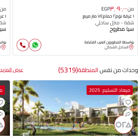
٣٬٠٩٠٬٠٠٠
من
EGP
من
١ غرفة نوم
٢ حمام
٧٤ متر مربع
١ غرفة نوم
شقة - منزل ساحلي
شقة
سيا مطروح
سيا
بواسطة المطورون العرب القابضة
بواس
الساحل الشمالي
ا
(5319)
وحدات من نفس
المنطقة
عرض المزيد
ميعاد التسليم: 2025
مي