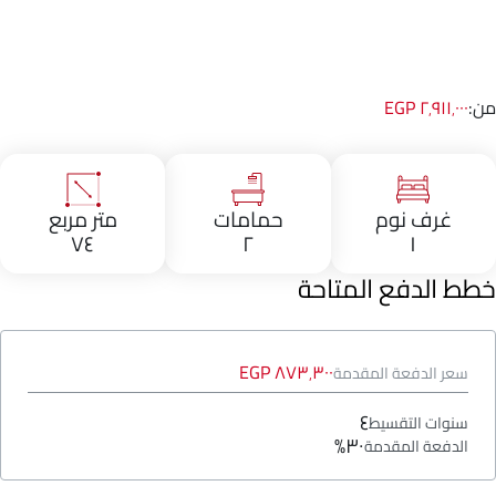
من:
٢٬٩١١٬٠٠٠ EGP
غرف نوم
حمامات
متر مربع
٧٤
٢
١
خطط الدفع المتاحة
٨٧٣٬٣٠٠ EGP
سعر الدفعة المقدمة
٤
سنوات التقسيط
٣٠%
الدفعة المقدمة