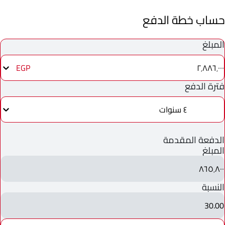
حساب خطة الدفع
المبلغ
٢٬٨٨٦٬٠٠٠
EGP
فترة الدفع
٤ سنوات
الدفعة المقدمة
المبلغ
٨٦٥٬٨٠٠
النسبة
30.00