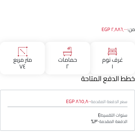
من:
٢٬٨٨٦٬٠٠٠ EGP
غرف نوم
حمامات
متر مربع
٧٤
٢
١
خطط الدفع المتاحة
٨٦٥٬٨٠٠ EGP
سعر الدفعة المقدمة
٤
سنوات التقسيط
٣٠%
الدفعة المقدمة