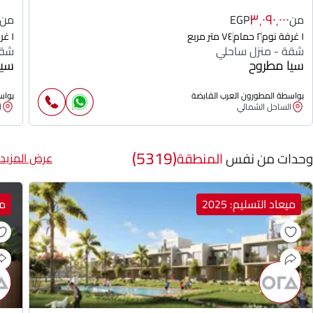
٣٬٠٩٠٬٠٠٠
من
EGP
من
١ غرفة نوم
٢ حمام
٧٤ متر مربع
١ غرفة نوم
شقة - منزل ساحلي
شقة
سيا مطروح
سيا
بواسطة المطورون العرب القابضة
بواس
الساحل الشمالي
ا
(5319)
وحدات من نفس
المنطقة
عرض المزيد
ميعاد التسليم: 2025
مي