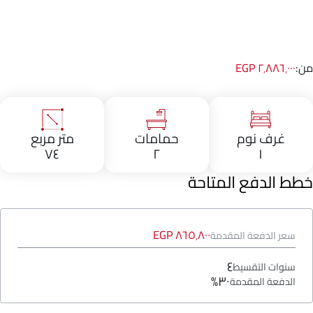
من:
٢٬٨٨٦٬٠٠٠ EGP
غرف نوم
حمامات
متر مربع
٧٤
٢
١
خطط الدفع المتاحة
٨٦٥٬٨٠٠ EGP
سعر الدفعة المقدمة
٤
سنوات التقسيط
٣٠%
الدفعة المقدمة