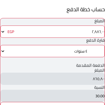
حساب خطة الدفع
المبلغ
٢٬٨٨٦٬٠٠٠
EGP
فترة الدفع
٤ سنوات
الدفعة المقدمة
المبلغ
٨٦٥٬٨٠٠
النسبة
30.00