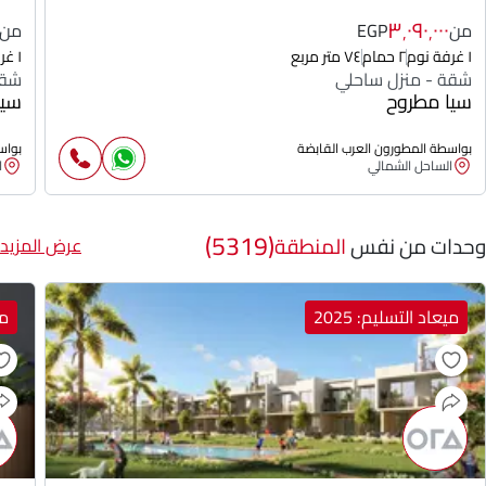
٣٬٠٩٠٬٠٠٠
من
EGP
من
١ غرفة نوم
٢ حمام
٧٤ متر مربع
١ غرفة نوم
شقة - منزل ساحلي
شقة
سيا مطروح
سيا
بواسطة المطورون العرب القابضة
بواس
الساحل الشمالي
ا
(5319)
وحدات من نفس
المنطقة
عرض المزيد
ميعاد التسليم: 2025
مي