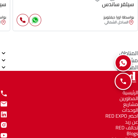
سيلفر ساندس
سيل
بواسطة اورا ديفلوبرز
بواسط
الساحل الشمالي
ا
المناطق
مشاريع
المطورين
الرئيسية
المطورين
مشاريع
الوحدات
احضر RED EXPO
عن ريد
تحالف RED
Blogs