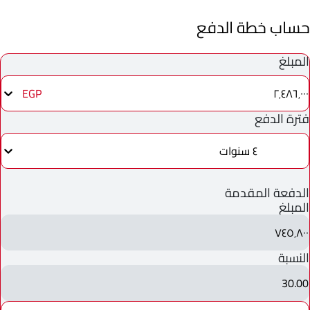
حساب خطة الدفع
المبلغ
٢٬٤٨٦٬٠٠٠
EGP
فترة الدفع
٤ سنوات
الدفعة المقدمة
المبلغ
٧٤٥٬٨٠٠
النسبة
30.00