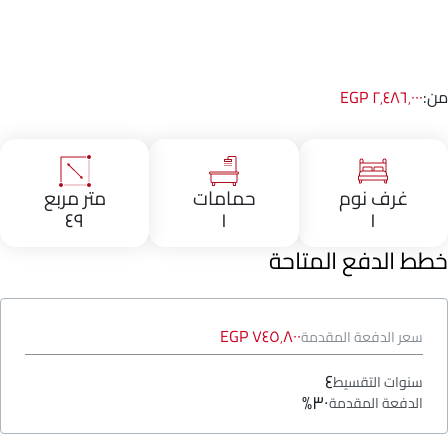
من:
٢٬٤٨٦٬٠٠٠ EGP
غرف نوم
حمامات
متر مربع
٤٩
١
١
خطط الدفع المتاحة
٧٤٥٬٨٠٠ EGP
سعر الدفعة المقدمة
٤
سنوات التقسيط
٣٠%
الدفعة المقدمة