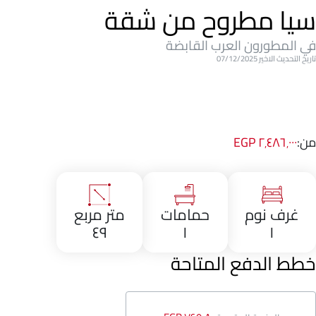
سيا مطروح من شقة
في المطورون العرب القابضة
تاريخ التحديث الاخير 07/12/2025
من:
٢٬٤٨٦٬٠٠٠ EGP
غرف نوم
حمامات
متر مربع
٤٩
١
١
خطط الدفع المتاحة