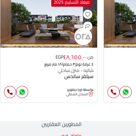
ميعاد التسليم: 2025
٤٨٬٦٥٥٬٠٠٠
من
EGP
٤ غرفة نوم
٣ حمام
١٨١ متر مربع
شاليه - منزل ساحلي
سيلفر ساندس
بواسطة اورا ديفلوبرز
الساحل الشمالي
المطورين العقاريين
ماونتن فيو