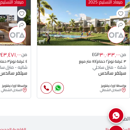
ميعاد التسليم: 2025
ميعاد التسليم: 025
٤٣٬٤٧١٬٠٠٠
٣٠٬٠٣٣٬٠٠٠
من
EGP
من
P
٣ غرفة نوم
٢ حمام
١٤٤ متر مربع
٤ غرفة نوم
٣ حمام
شقة - منزل ساحلي
شاليه - منزل سا
سيلفر ساندس
سيلفر ساندس
بواسطة اورا ديفلوبرز
بواسطة اورا ديفلوبرز
الساحل الشمالي
الساحل الشمالي
المناطق
الساحل الشمالي
القاهرة الجديدة