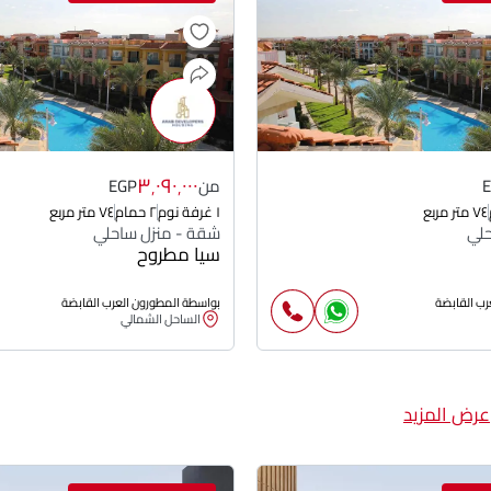
٣٬٠٩٠٬٠٠٠
من
EGP
٧٤ متر مربع
١ غرفة نوم
٢ حمام
٧٤ متر مربع
حلي
شقة - منزل ساحلي
سيا مطروح
رب القابضة
بواسطة المطورون العرب القابضة
الساحل الشمالي
عرض المزيد