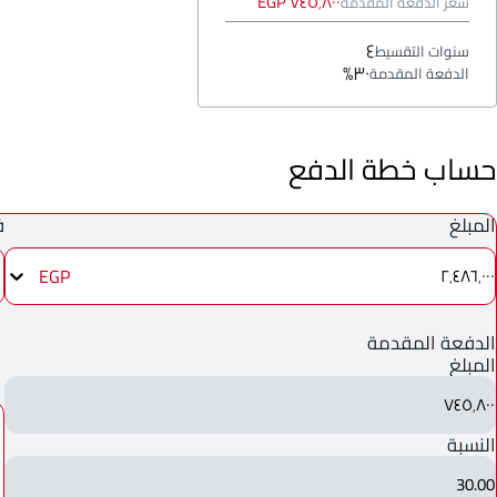
٧٤٥٬٨٠٠ EGP
سعر الدفعة المقدمة
٤
سنوات التقسيط
٣٠%
الدفعة المقدمة
حساب خطة الدفع
المبلغ
ف
EGP
٢٬٤٨٦٬٠٠٠
الدفعة المقدمة
المبلغ
٧٤٥٬٨٠٠
النسبة
30.00