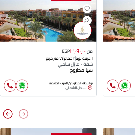
٣٬٠٩٠٬٠٠٠
من
EGP
١ غرفة نوم
٢ حمام
٧٤ متر مربع
شقة - منزل ساحلي
سيا مطروح
بواسطة المطورون العرب القابضة
الساحل الشمالي