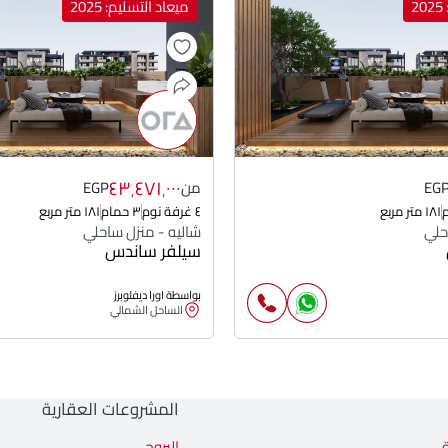
2
ميعاد التسليم: 2025
٤٣٬٤٧١٬٠٠٠
EG
من
EGP
١٨١ متر مربع
٤ غرفة نوم
٣ حمام
١٨١ متر مربع
حلي
شاليه - منزل ساحلي
سيلفر ساندس
بواسطة اورا ديفلوبرز
الساحل الشمالي
المشروعات العقارية
البروج