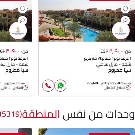
٣٬٠٩٠٬٠٠٠
٣٬٠٩٠٬٠٠٠
من
EGP
من
EGP
١ غرفة نوم
٢ حمام
٧٤ متر مربع
١ غرفة نوم
٢ حمام
شقة - منزل ساحلي
شقة - منزل سا
سيا مطروح
سيا مطروح
بواسطة المطورون العرب القابضة
بواسطة المطورون الع
الساحل الشمالي
الساحل الشمالي
وحدات من نفس
المنطقة
(5319)