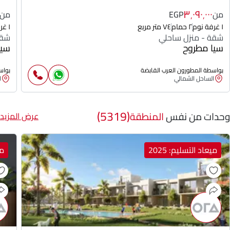
٣٬٠٩٠٬٠٠٠
من
EGP
من
١ غرفة نوم
٢ حمام
٧٤ متر مربع
١ غرفة نوم
شقة - منزل ساحلي
شقة
سيا مطروح
سيا
بواسطة المطورون العرب القابضة
بواس
الساحل الشمالي
ا
(5319)
وحدات من نفس
المنطقة
عرض المزيد
ميعاد التسليم: 2025
مي