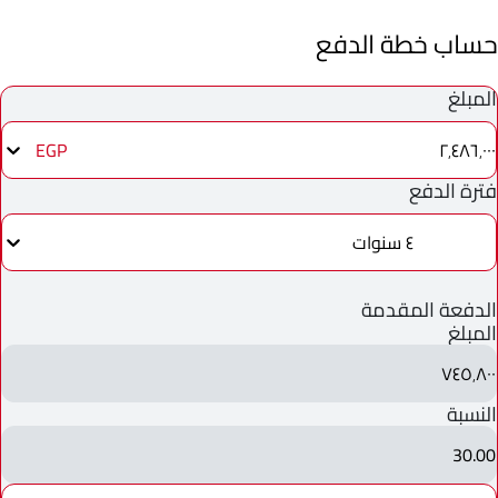
حساب خطة الدفع
المبلغ
٢٬٤٨٦٬٠٠٠
EGP
فترة الدفع
٤ سنوات
الدفعة المقدمة
المبلغ
٧٤٥٬٨٠٠
النسبة
30.00