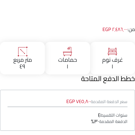
من:
٢٬٤٨٦٬٠٠٠ EGP
غرف نوم
حمامات
متر مربع
٤٩
١
١
خطط الدفع المتاحة
٧٤٥٬٨٠٠ EGP
سعر الدفعة المقدمة
٤
سنوات التقسيط
٣٠%
الدفعة المقدمة