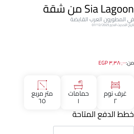
Sia Lagoon من شقة
في المطورون العرب القابضة
تاريخ التحديث الاخير 07/12/2025
من:
٣٬٣٨٠٬٠٠٠ EGP
غرف نوم
حمامات
متر مربع
٦٥
١
٢
خطط الدفع المتاحة