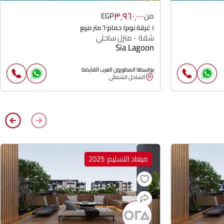
٣٬٩٦٠٬٠٠٠
من
EGP
١ غرفة نوم
١ حمام
٦٠ متر مربع
شقة - منزل ساحلي
Sia Lagoon
بواسطة المطورون العرب القابضة
الساحل الشمالي
ميعاد التسليم: 2025