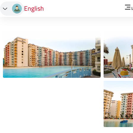
English
ا