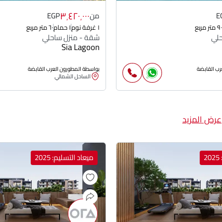
٣٬٤٢٠٬٠٠٠
E
من
EGP
٩٠ متر مربع
١ غرفة نوم
١ حمام
٦٠ متر مربع
حلي
شقة - منزل ساحلي
Sia Lagoon
رب القابضة
بواسطة المطورون العرب القابضة
الساحل الشمالي
عرض المزيد
2
ميعاد التسليم: 2025