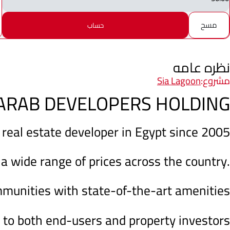
مسح
حساب
نظره عامه
مشروع:
Sia Lagoon
ARAB DEVELOPERS HOLDING
 real estate developer in Egypt since 2005
 a wide range of prices across the country.
mmunities with state-of-the-art amenities
 to both end-users and property investors.