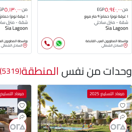
٥٬١٣٠٬٠٠٠
٥٬٩٤٠٬٠٠٠
من
EGP
من
GP
١ غرفة نوم
١ حمام
٩٠ متر مربع
١ غرفة نوم
١ حمام
شقة - منزل ساحلي
شقة - منزل سا
Sia Lagoon
Sia Lagoon
بواسطة المطورون العرب القابضة
بواسطة المطورون الع
الساحل الشمالي
الساحل الشمالي
وحدات من نفس
المنطقة
(5319)
ميعاد التسليم: 2025
ميعاد التسليم: 025