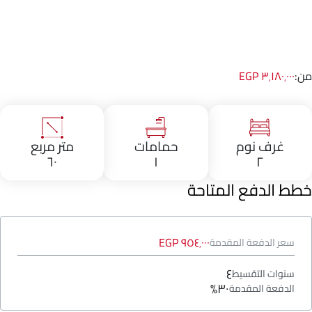
من:
٣٬١٨٠٬٠٠٠ EGP
غرف نوم
حمامات
متر مربع
٦٠
١
٢
خطط الدفع المتاحة
٩٥٤٬٠٠٠ EGP
سعر الدفعة المقدمة
٤
سنوات التقسيط
٣٠%
الدفعة المقدمة