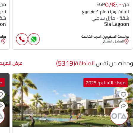
٥٬٩٤٠٬٠٠٠
من
EGP
من
١ غرفة نوم
١ حمام
٩٠ متر مربع
١ غرفة نوم
شقة - منزل ساحلي
شقة
oon
Sia Lagoon
بواسطة المطورون العرب القابضة
بواس
الساحل الشمالي
ا
(5319)
وحدات من نفس
المنطقة
عرض المزيد
ميعاد التسليم: 2025
مي