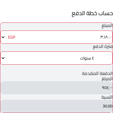
حساب خطة الدفع
المبلغ
٣٬١٨٠٬٠٠٠
EGP
فترة الدفع
٤ سنوات
الدفعة المقدمة
المبلغ
٩٥٤٬٠٠٠
النسبة
30.00