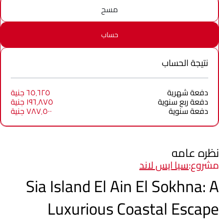
مسح
حساب
نتيجة الحساب
دفعة شهرية
٦٥٬٦٢٥ جنية
دفعة ربع سنوية
١٩٦٬٨٧٥ جنية
دفعة سنوية
٧٨٧٬٥٠٠ جنية
نظره عامه
مشروع:
سيا ايس لاند
Sia Island El Ain El Sokhna: A
Luxurious Coastal Escape