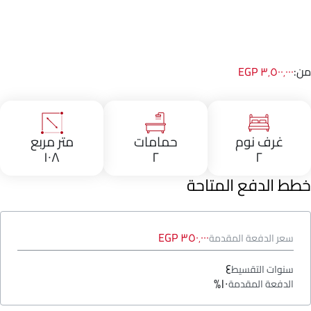
من:
٣٬٥٠٠٬٠٠٠ EGP
غرف نوم
حمامات
متر مربع
١٠٨
٢
٢
خطط الدفع المتاحة
٣٥٠٬٠٠٠ EGP
سعر الدفعة المقدمة
٤
سنوات التقسيط
١٠%
الدفعة المقدمة