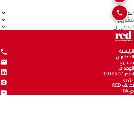
المناطق
مشاريع
المطورين
الرئيسية
المطورين
مشاريع
الوحدات
احضر RED EXPO
عن ريد
تحالف RED
Blogs
مركز المعرفة
مركز المساعدة
Email
info@redww.com