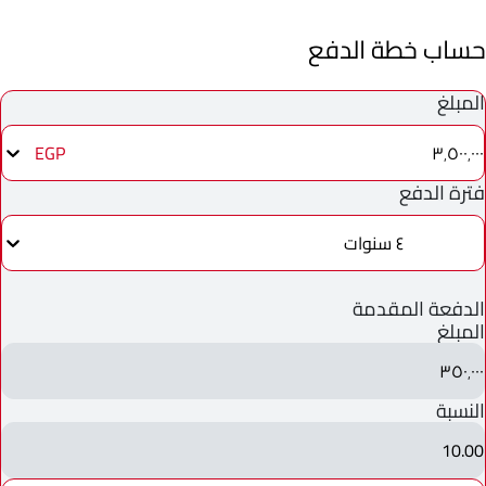
حساب خطة الدفع
المبلغ
٣٬٥٠٠٬٠٠٠
EGP
فترة الدفع
٤ سنوات
الدفعة المقدمة
المبلغ
٣٥٠٬٠٠٠
النسبة
10.00