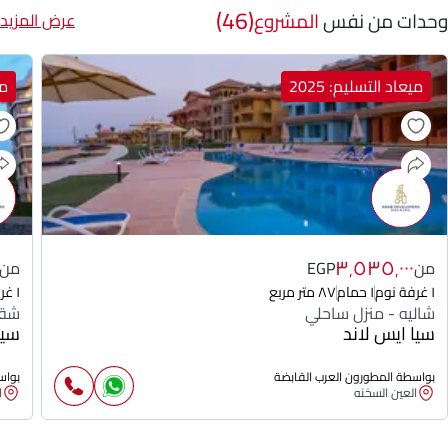
(46)
وحدات من نفس
المشروع
عرض المزيد
ميعاد التسليم: 2025
مي
٣٬٥٣٥٬٠٠٠
من
EGP
من
١ غرفة نوم
١ حمام
٨٧ متر مربع
١ غرفة نوم
شاليه - منزل ساحلي
شقة
سيا ايس لاند
سيا
بواسطة المطورون العرب القابضة
بواس
العين السخنه
ا