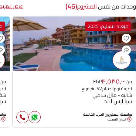
(46)
وحدات من نفس
المشروع
عرض المزيد
ميعاد التسليم: 2025
مي
٣٬٥٣٥٬٠٠٠
من
EGP
من
١ غرفة نوم
١ حمام
٨٧ متر مربع
١ غرفة نوم
شاليه - منزل ساحلي
شقة
سيا ايس لاند
سيا
بواسطة المطورون العرب القابضة
بواس
العين السخنه
ا