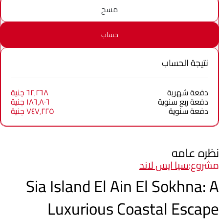
مسح
حساب
نتيجة الحساب
دفعة شهرية
٦٢٬٢٦٨ جنية
دفعة ربع سنوية
١٨٦٬٨٠٦ جنية
دفعة سنوية
٧٤٧٬٢٢٥ جنية
نظره عامه
مشروع:
سيا ايس لاند
Sia Island El Ain El Sokhna: A
Luxurious Coastal Escape