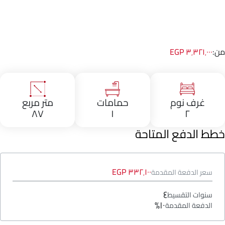
من:
٣٬٣٢١٬٠٠٠ EGP
غرف نوم
حمامات
متر مربع
٨٧
١
٢
خطط الدفع المتاحة
٣٣٢٬١٠٠ EGP
سعر الدفعة المقدمة
٤
سنوات التقسيط
١٠%
الدفعة المقدمة