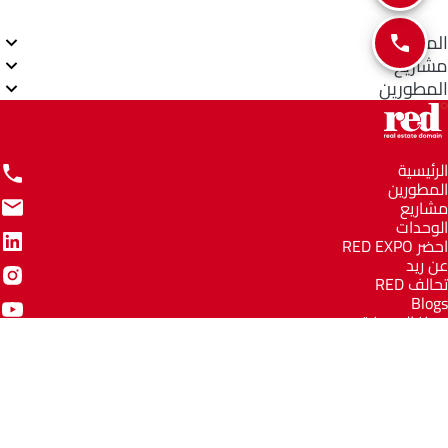
المناطق
مشاريع
المطورين
الرئيسية
المطورين
مشاريع
الوحدات
احضر RED EXPO
عن ريد
تحالف RED
Blogs
مركز المعرفة
مركز المساعدة
Email
info@redww.com