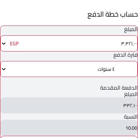
حساب خطة الدفع
المبلغ
٣٬٣٢١٬٠٠٠
EGP
فترة الدفع
٤ سنوات
الدفعة المقدمة
المبلغ
٣٣٢٬١٠٠
النسبة
10.00