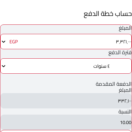
حساب خطة الدفع
المبلغ
٣٬٣٢١٬٠٠٠
EGP
فترة الدفع
٤ سنوات
الدفعة المقدمة
المبلغ
٣٣٢٬١٠٠
النسبة
10.00