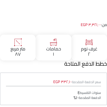
من:
٣٬٣٢١٬٠٠٠ EGP
غرف نوم
حمامات
متر مربع
٨٧
١
٢
خطط الدفع المتاحة
٣٣٢٬١٠٠ EGP
سعر الدفعة المقدمة
٤
سنوات التقسيط
١٠%
الدفعة المقدمة