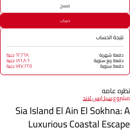
مسح
حساب
نتيجة الحساب
دفعة شهرية
٦٢٬٢٦٨ جنية
دفعة ربع سنوية
١٨٦٬٨٠٦ جنية
دفعة سنوية
٧٤٧٬٢٢٥ جنية
نظره عامه
مشروع:
سيا ايس لاند
Sia Island El Ain El Sokhna: A
Luxurious Coastal Escape