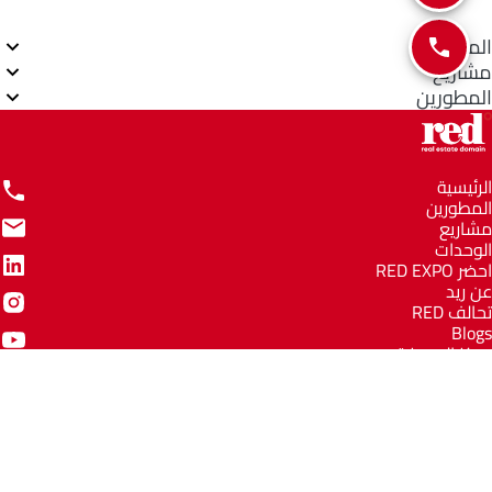
المناطق
مشاريع
المطورين
الرئيسية
المطورين
مشاريع
الوحدات
احضر RED EXPO
عن ريد
تحالف RED
Blogs
مركز المعرفة
مركز المساعدة
Email
info@redww.com