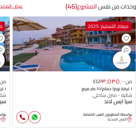
(46)
وحدات من نفس
المشروع
عرض المزيد
ميعاد التسليم: 2025
مي
٣٬٥٣٥٬٠٠٠
من
EGP
من
١ غرفة نوم
١ حمام
٨٧ متر مربع
١ غرفة نوم
شاليه - منزل ساحلي
شقة
سيا ايس لاند
سيا
بواسطة المطورون العرب القابضة
بواس
العين السخنه
ا