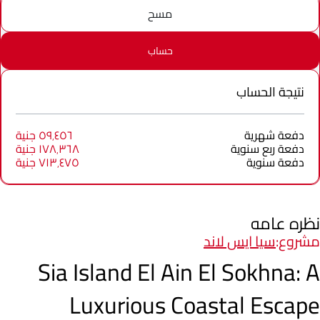
مسح
حساب
نتيجة الحساب
دفعة شهرية
٥٩٬٤٥٦ جنية
دفعة ربع سنوية
١٧٨٬٣٦٨ جنية
دفعة سنوية
٧١٣٬٤٧٥ جنية
نظره عامه
مشروع:
سيا ايس لاند
Sia Island El Ain El Sokhna: A
Luxurious Coastal Escape