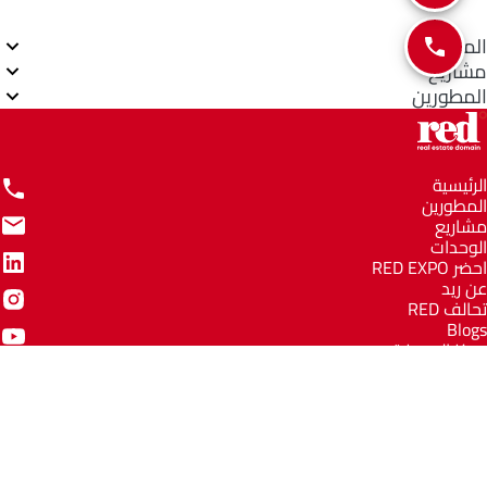
المناطق
مشاريع
المطورين
الرئيسية
المطورين
مشاريع
الوحدات
احضر RED EXPO
عن ريد
تحالف RED
Blogs
مركز المعرفة
مركز المساعدة
Email
info@redww.com