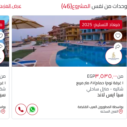
(46)
وحدات من نفس
المشروع
عرض المزيد
ميعاد التسليم: 2025
مي
٣٬٥٣٥٬٠٠٠
من
EGP
من
١ غرفة نوم
١ حمام
٨٧ متر مربع
١ غرفة نوم
شاليه - منزل ساحلي
شقة
سيا ايس لاند
سيا
بواسطة المطورون العرب القابضة
بواس
العين السخنه
ا