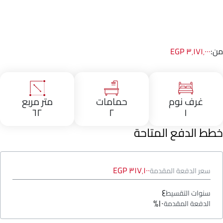
من:
٣٬١٧١٬٠٠٠ EGP
غرف نوم
حمامات
متر مربع
٦٢
٢
١
خطط الدفع المتاحة
٣١٧٬١٠٠ EGP
سعر الدفعة المقدمة
٤
سنوات التقسيط
١٠%
الدفعة المقدمة