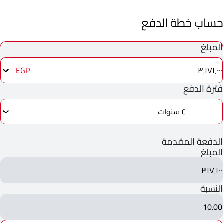
حساب خطة الدفع
المبلغ
٣٬١٧١٬٠٠٠
EGP
فترة الدفع
٤ سنوات
الدفعة المقدمة
المبلغ
٣١٧٬١٠٠
النسبة
10.00