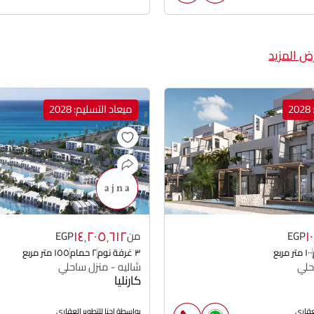
ض المزيد
2
ميعاد التسليم: 2028
١٤٬٢٠٥٬٦١٢
١
EGP
من
EGP
١٠٠ متر مربع
٣ غرفة نوم
٢ حمام
١٥٥ متر مربع
حلي
شاليه - منزل ساحلي
كارنليا
لعقارى
بواسطة اجنا للتطوير العقارى