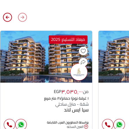
ميعاد التسليم: 2025
٣٬٥٣٥٬٠٠٠
من
EGP
١ غرفة نوم
١ حمام
٨٧ متر مربع
شقة - منزل ساحلي
سيا ايس لاند
بواسطة المطورون العرب القابضة
العين السخنه