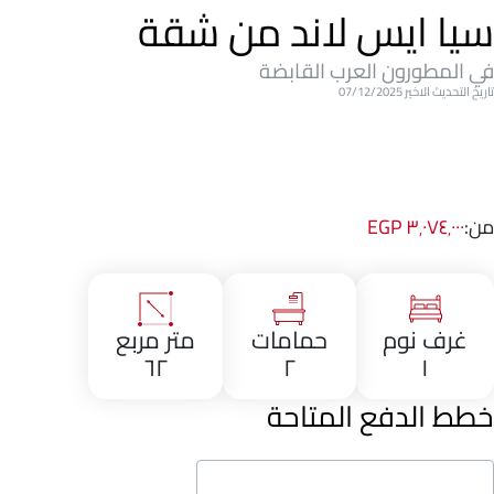
سيا ايس لاند من شقة
في المطورون العرب القابضة
تاريخ التحديث الاخير 07/12/2025
من:
٣٬٠٧٤٬٠٠٠ EGP
غرف نوم
حمامات
متر مربع
٦٢
٢
١
خطط الدفع المتاحة