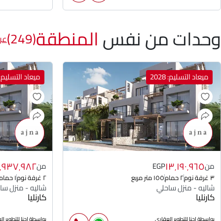
وحدات من نفس
المنطقة
(249)
عر
ميعاد التسليم: 2028
ميعاد التسليم: 028
٠٬٩٣٧٬٩٨٢
١٣٬١٩٠٬٩٦٥
من
EGP
من
٣ غرفة نوم
٢ حمام
١٥٥ متر مربع
٢ غرفة نوم
١ حمام
شاليه - منزل ساحلي
شاليه - منزل سا
كارنليا
كارنليا
بواسطة اجنا للتطوير العقارى
بواسطة اجنا للتطوير ا