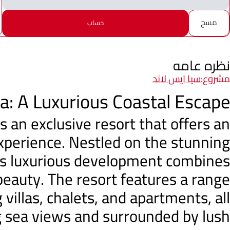
مسح
حساب
نظره عامه
مشروع:
سيا ايس لاند
na: A Luxurious Coastal Escape
is an exclusive resort that offers an
experience. Nestled on the stunning
his luxurious development combines
eauty. The resort features a range
villas, chalets, and apartments, all
 sea views and surrounded by lush