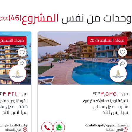
وحدات من نفس
المشروع
(46)
عرض 
ميعاد التسليم: 2025
ميعاد التسليم: 025
٣٬٣٢١٬٠٠٠
٣٬٥٣٥٬٠٠٠
من
EGP
من
GP
١ غرفة نوم
١ حمام
٨٧ متر مربع
١ غرفة نوم
١ حمام
شاليه - منزل ساحلي
شقة - منزل سا
سيا ايس لاند
سيا ايس لاند
بواسطة المطورون العرب القابضة
بواسطة المطورون الع
العين السخنه
العين السخنه