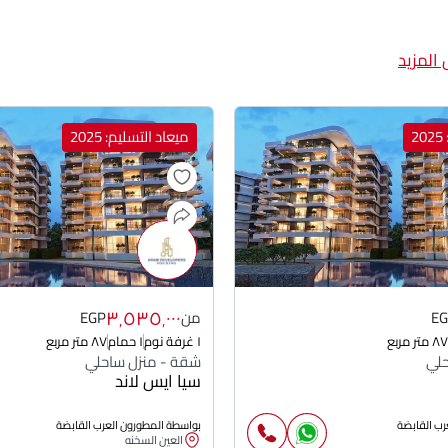
المزيد
2
ميعاد التسليم: 2025
٣٬٥٣٥٬٠٠٠
E
من
EGP
٨٧ متر مربع
١ غرفة نوم
١ حمام
٨٧ متر مربع
حلي
شقة - منزل ساحلي
سيا ايس لاند
رب القابضة
بواسطة المطورون العرب القابضة
العين السخنه