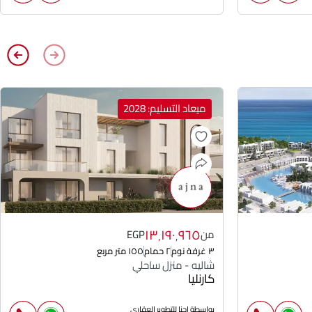
ميعاد التسليم: 2028
١٣٬١٩٠٬٩٦٥
من
EGP
٣ غرفة نوم
٢ حمام
١٥٥ متر مربع
شاليه - منزل ساحلي
كارنليا
بواسطة اجنا للتطوير العقارى