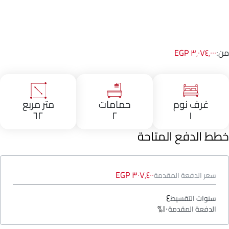
من:
٣٬٠٧٤٬٠٠٠ EGP
غرف نوم
حمامات
متر مربع
٦٢
٢
١
خطط الدفع المتاحة
٣٠٧٬٤٠٠ EGP
سعر الدفعة المقدمة
٤
سنوات التقسيط
١٠%
الدفعة المقدمة