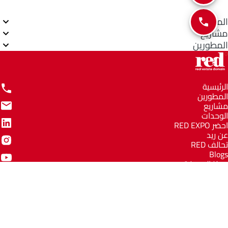
المناطق
مشاريع
المطورين
الرئيسية
المطورين
مشاريع
الوحدات
احضر RED EXPO
عن ريد
تحالف RED
Blogs
مركز المعرفة
مركز المساعدة
Email
info@redww.com