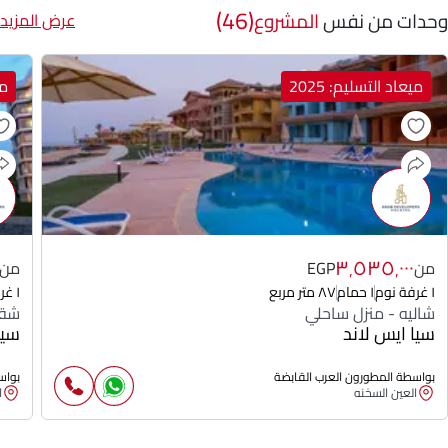
(46)
وحدات من نفس
المشروع
عرض المزيد
ميعاد التسليم: 2025
مي
٣٬٥٣٥٬٠٠٠
من
EGP
من
١ غرفة نوم
١ حمام
٨٧ متر مربع
١ غرفة نوم
شاليه - منزل ساحلي
شقة
سيا ايس لاند
سيا
بواسطة المطورون العرب القابضة
بواس
العين السخنه
ا