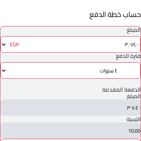
حساب خطة الدفع
المبلغ
٣٬٠٧٤٬٠٠٠
EGP
فترة الدفع
٤ سنوات
الدفعة المقدمة
المبلغ
٣٠٧٬٤٠٠
النسبة
10.00