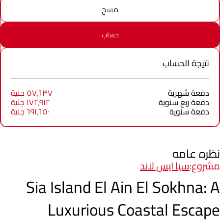
مسح
حساب
نتيجة الحساب
دفعة شهرية
٥٧٬٦٣٧ جنية
دفعة ربع سنوية
١٧٢٬٩١٢ جنية
دفعة سنوية
٦٩١٬٦٥٠ جنية
نظره عامه
مشروع:
سيا ايس لاند
Sia Island El Ain El Sokhna: A
Luxurious Coastal Escape