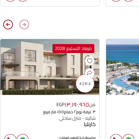
ميعاد التسليم: 2028
١٣٬١٩٠٬٩٦٥
من
EGP
٣ غرفة نوم
٢ حمام
١٥٥ متر مربع
شاليه - منزل ساحلي
كارنليا
بواسطة اجنا للتطوير العقارى