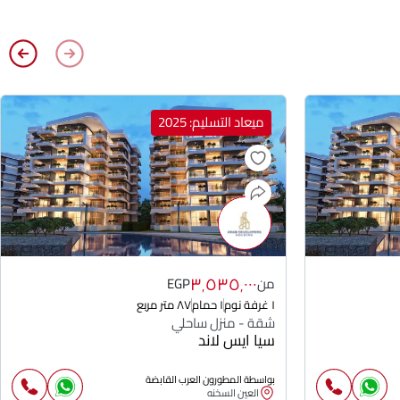
ميعاد التسليم: 2025
٣٬٥٣٥٬٠٠٠
من
EGP
١ غرفة نوم
١ حمام
٨٧ متر مربع
شقة - منزل ساحلي
سيا ايس لاند
بواسطة المطورون العرب القابضة
العين السخنه