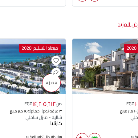
ض المزيد
2
ميعاد التسليم: 2028
١٤٬٢٠٥٬٦١٢
١
EGP
من
EGP
١٠٠ متر مربع
٣ غرفة نوم
٢ حمام
١٥٥ متر مربع
حلي
شاليه - منزل ساحلي
كارنليا
لعقارى
بواسطة اجنا للتطوير العقارى