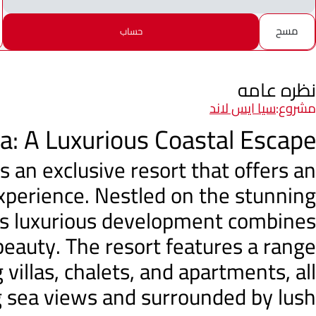
مسح
حساب
نظره عامه
مشروع:
سيا ايس لاند
na: A Luxurious Coastal Escape
is an exclusive resort that offers an
experience. Nestled on the stunning
his luxurious development combines
eauty. The resort features a range
villas, chalets, and apartments, all
 sea views and surrounded by lush