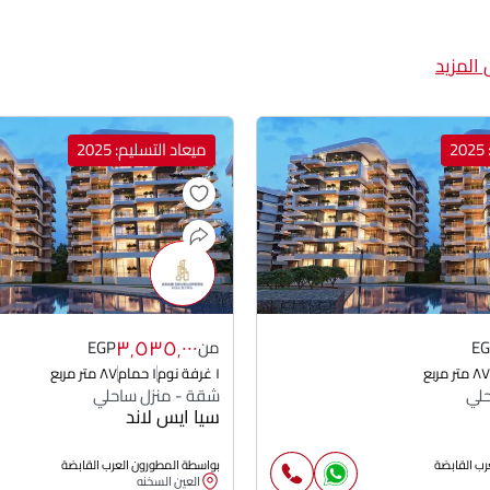
المزيد
2
ميعاد التسليم: 2025
٣٬٥٣٥٬٠٠٠
E
من
EGP
٨٧ متر مربع
١ غرفة نوم
١ حمام
٨٧ متر مربع
حلي
شقة - منزل ساحلي
سيا ايس لاند
رب القابضة
بواسطة المطورون العرب القابضة
العين السخنه