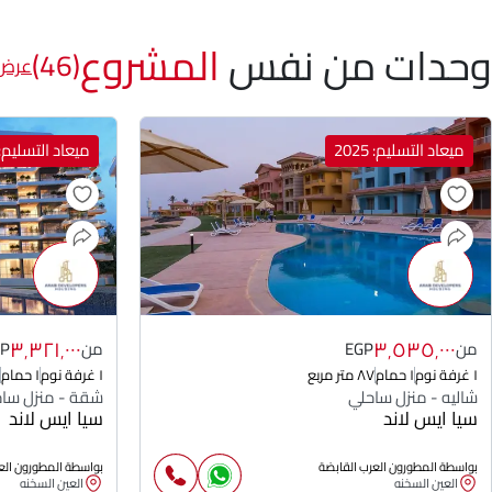
وحدات من نفس
المشروع
(46)
عرض 
ميعاد التسليم: 2025
ميعاد التسليم: 025
٣٬٣٢١٬٠٠٠
٣٬٥٣٥٬٠٠٠
من
EGP
من
GP
١ غرفة نوم
١ حمام
٨٧ متر مربع
١ غرفة نوم
١ حمام
شاليه - منزل ساحلي
شقة - منزل سا
سيا ايس لاند
سيا ايس لاند
بواسطة المطورون العرب القابضة
بواسطة المطورون الع
العين السخنه
العين السخنه