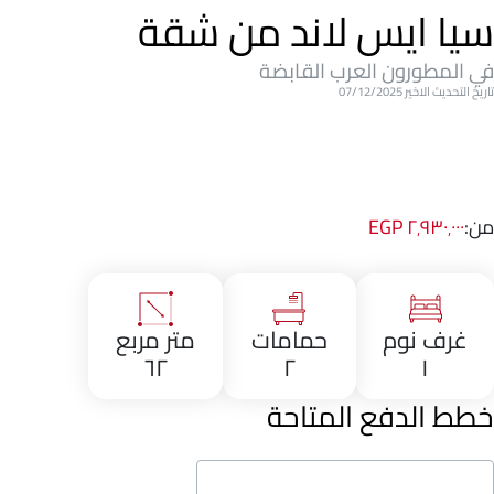
سيا ايس لاند من شقة
في المطورون العرب القابضة
تاريخ التحديث الاخير 07/12/2025
من:
٢٬٩٣٠٬٠٠٠ EGP
غرف نوم
حمامات
متر مربع
٦٢
٢
١
خطط الدفع المتاحة