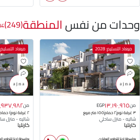
وحدات من نفس
المنطقة
(249)
عر
ميعاد التسليم: 2028
ميعاد التسليم: 028
٠٬٩٣٧٬٩٨٢
١٣٬١٩٠٬٩٦٥
من
EGP
من
٣ غرفة نوم
٢ حمام
١٥٥ متر مربع
٢ غرفة نوم
١ حمام
شاليه - منزل ساحلي
شاليه - منزل سا
كارنليا
كارنليا
بواسطة اجنا للتطوير العقارى
بواسطة اجنا للتطوير ا