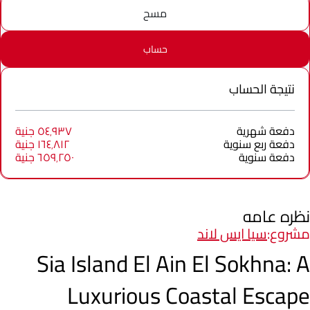
مسح
حساب
نتيجة الحساب
دفعة شهرية
٥٤٬٩٣٧ جنية
دفعة ربع سنوية
١٦٤٬٨١٢ جنية
دفعة سنوية
٦٥٩٬٢٥٠ جنية
نظره عامه
مشروع:
سيا ايس لاند
Sia Island El Ain El Sokhna: A
Luxurious Coastal Escape