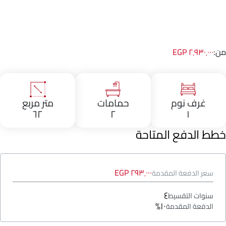
من:
٢٬٩٣٠٬٠٠٠ EGP
غرف نوم
حمامات
متر مربع
٦٢
٢
١
خطط الدفع المتاحة
٢٩٣٬٠٠٠ EGP
سعر الدفعة المقدمة
٤
سنوات التقسيط
١٠%
الدفعة المقدمة