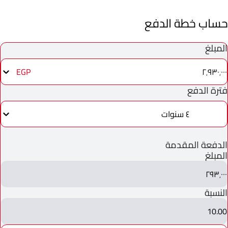
حساب خطة الدفع
المبلغ
٢٬٩٣٠٬٠٠٠
EGP
فترة الدفع
٤ سنوات
الدفعة المقدمة
المبلغ
٢٩٣٬٠٠٠
النسبة
10.00