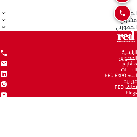
المناطق
مشاريع
المطورين
الرئيسية
المطورين
مشاريع
الوحدات
احضر RED EXPO
عن ريد
تحالف RED
Blogs
مركز المعرفة
مركز المساعدة
Email
info@redww.com