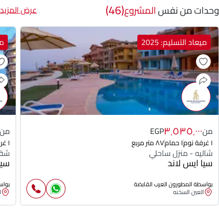
(46)
وحدات من نفس
المشروع
عرض المزيد
ميعاد التسليم: 2025
مي
٣٬٥٣٥٬٠٠٠
من
EGP
من
١ غرفة نوم
١ حمام
٨٧ متر مربع
١ غرفة نوم
شاليه - منزل ساحلي
شقة
سيا ايس لاند
سيا
بواسطة المطورون العرب القابضة
بواس
العين السخنه
ا