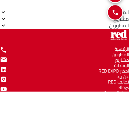
المناطق
مشاريع
المطورين
الرئيسية
المطورين
مشاريع
الوحدات
احضر RED EXPO
عن ريد
تحالف RED
Blogs
مركز المعرفة
مركز المساعدة
Email
info@redww.com