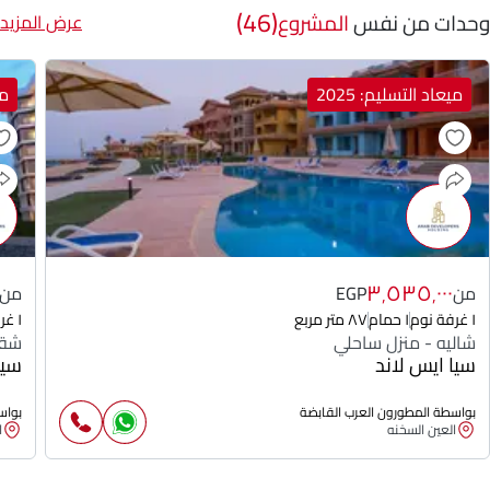
(46)
وحدات من نفس
المشروع
عرض المزيد
ميعاد التسليم: 2025
مي
٣٬٥٣٥٬٠٠٠
من
EGP
من
١ غرفة نوم
١ حمام
٨٧ متر مربع
١ غرفة نوم
شاليه - منزل ساحلي
شقة
سيا ايس لاند
سيا
بواسطة المطورون العرب القابضة
بواس
العين السخنه
ا