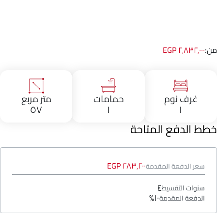
من:
٢٬٨٣٢٬٠٠٠ EGP
غرف نوم
حمامات
متر مربع
٥٧
١
١
خطط الدفع المتاحة
٢٨٣٬٢٠٠ EGP
سعر الدفعة المقدمة
٤
سنوات التقسيط
١٠%
الدفعة المقدمة