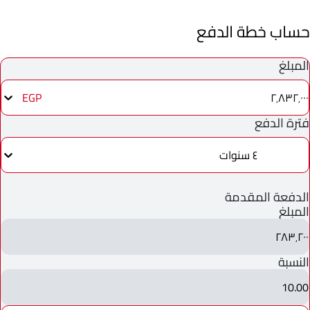
حساب خطة الدفع
المبلغ
٢٬٨٣٢٬٠٠٠
EGP
فترة الدفع
٤ سنوات
الدفعة المقدمة
المبلغ
٢٨٣٬٢٠٠
النسبة
10.00