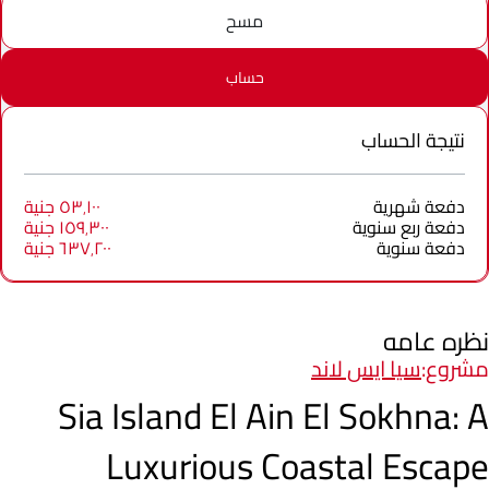
مسح
حساب
نتيجة الحساب
دفعة شهرية
٥٣٬١٠٠ جنية
دفعة ربع سنوية
١٥٩٬٣٠٠ جنية
دفعة سنوية
٦٣٧٬٢٠٠ جنية
نظره عامه
مشروع:
سيا ايس لاند
Sia Island El Ain El Sokhna: A
Luxurious Coastal Escape