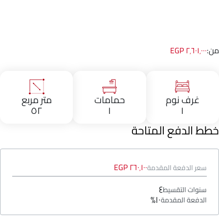
من:
٢٬٦٠١٬٠٠٠ EGP
غرف نوم
حمامات
متر مربع
٥٢
١
١
خطط الدفع المتاحة
٢٦٠٬١٠٠ EGP
سعر الدفعة المقدمة
٤
سنوات التقسيط
١٠%
الدفعة المقدمة