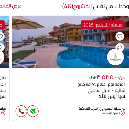
(46)
وحدات من نفس
المشروع
عرض المزيد
ميعاد التسليم: 2025
مي
٣٬٥٣٥٬٠٠٠
من
EGP
من
١ غرفة نوم
١ حمام
٨٧ متر مربع
١ غرفة نوم
شاليه - منزل ساحلي
شقة
سيا ايس لاند
سيا
بواسطة المطورون العرب القابضة
بواس
العين السخنه
ا