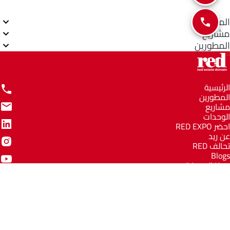
المناطق
مشاريع
المطورين
الرئيسية
المطورين
مشاريع
الوحدات
احضر RED EXPO
عن ريد
تحالف RED
Blogs
مركز المعرفة
مركز المساعدة
Email
info@redww.com