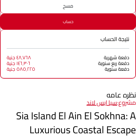
مسح
حساب
نتيجة الحساب
دفعة شهرية
٤٨٬٧٦٨ جنية
دفعة ربع سنوية
١٤٦٬٣٠٦ جنية
دفعة سنوية
٥٨٥٬٢٢٥ جنية
نظره عامه
مشروع:
سيا ايس لاند
Sia Island El Ain El Sokhna: A
Luxurious Coastal Escape