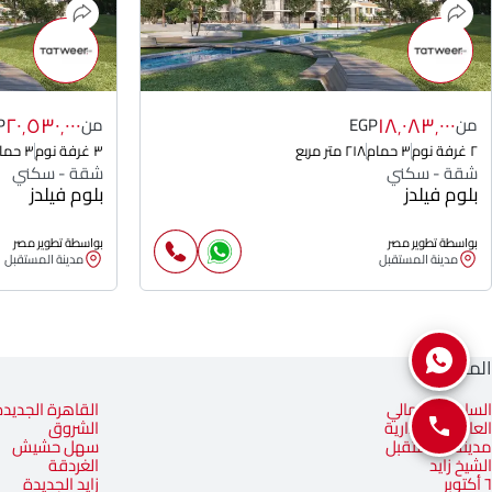
٢٠٬٥٣٠٬٠٠٠
١٨٬٠٨٣٬٠٠٠
من
EGP
من
P
٢ غرفة نوم
٣ حمام
٢١٨ متر مربع
٣ غرفة نوم
٣ حمام
شقة - سكني
شقة - سكني
بلوم فيلدز
بلوم فيلدز
بواسطة تطوير مصر
بواسطة تطوير مصر
مدينة المستقبل
مدينة المستقبل
المناطق
الساحل الشمالي
القاهرة الجديدة
العاصمة الإدارية
الشروق
مدينة المستقبل
سهل حشيش
الشيخ زايد
الغردقة
٦ أكتوبر
زايد الجديدة