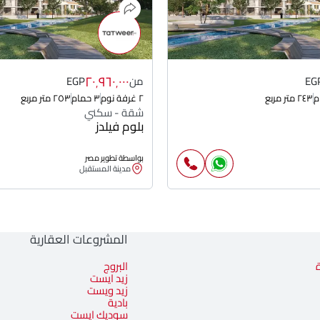
٢٠٬٩٦٠٬٠٠٠
EG
من
EGP
٢٤٣ متر مربع
٢ غرفة نوم
٣ حمام
٢٥٣ متر مربع
شقة - سكني
بلوم فيلدز
بواسطة تطوير مصر
مدينة المستقبل
المشروعات العقارية
البروج
زيد ايست
زيد ويست
بادية
سوديك ايست