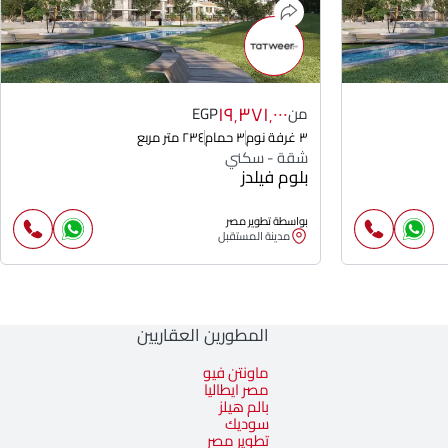
١٩٬٣٧١٬٠٠٠
من
EGP
٣ غرفة نوم
٣ حمام
٢٣٤ متر مربع
شقة - سكني
بلوم فيلدز
بواسطة تطوير مصر
مدينة المستقبل
المطورين العقاريين
ماونتن فيو
مصر ايطاليا
بالم هيلز
سوديك
تطوير مصر