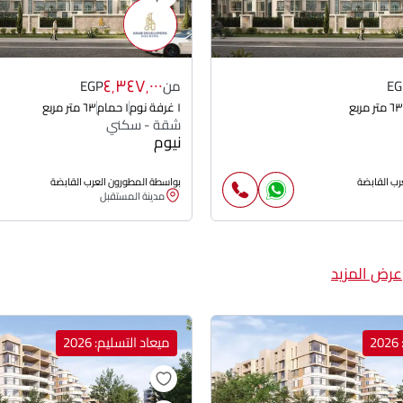
٤٬٣٤٧٬٠٠٠
EG
من
EGP
٦٣ متر مربع
١ غرفة نوم
١ حمام
٦٣ متر مربع
شقة - سكني
نيوم
رب القابضة
بواسطة المطورون العرب القابضة
مدينة المستقبل
عرض المزيد
2
ميعاد التسليم: 2026