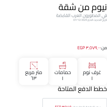
نيوم من شقة
في المطورون العرب القابضة
تاريخ التحديث الاخير 07/12/2025
من:
٣٬٥٧٩٬٠٠٠ EGP
غرف نوم
حمامات
متر مربع
٦٣
١
١
خطط الدفع المتاحة