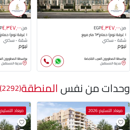
٤٬٣٤٧٬٠٠٠
٤٬٣٤٧٬٠٠٠
من
EGP
من
P
١ غرفة نوم
١ حمام
٦٣ متر مربع
١ غرفة نوم
١ حمام
شقة - سكني
شقة - سكني
نيوم
نيوم
بواسطة المطورون العرب القابضة
بواسطة المطورون الع
مدينة المستقبل
مدينة المستقبل
وحدات من نفس
المنطقة
(2292)
ميعاد التسليم: 2026
ميعاد التسليم: 026