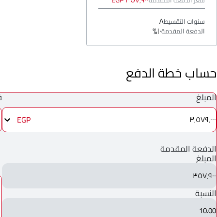
٣٥٧٬٩٠٠ EGP
سعر الدفعة المقدمة
٨
سنوات التقسيط
١٠%
الدفعة المقدمة
حساب خطة الدفع
المبلغ
ف
EGP
٣٬٥٧٩٬٠٠٠
الدفعة المقدمة
المبلغ
٣٥٧٬٩٠٠
النسبة
10.00