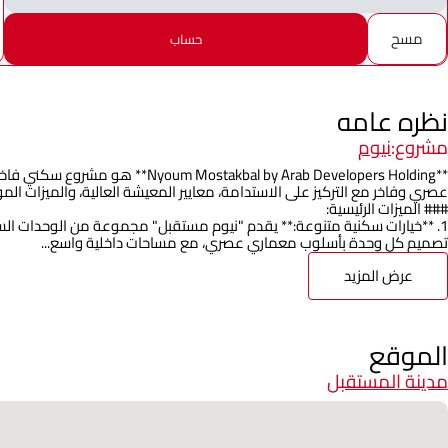
مسح
حساب
نظره عامه
مشروع:
نيوم
**kbal by Arab Developers Holding
عصري وفاخر مع التركيز على الاستدامة، معايير المعيشة العالية، والميزات ال
### الميزات الرئيسية:
1. **خيارات سكنية متنوعة:** يقدم "نيوم مستقبل" مجموعة من الوحدات السك
تصميم كل وحدة بأسلوب معماري عصري، مع مساحات داخلية واسع...
عرض المزيد
الموقع
مدينة المستقبل