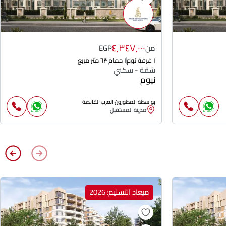
٤٬٣٤٧٬٠٠٠
من
EGP
١ غرفة نوم
١ حمام
٦٣ متر مربع
شقة - سكني
نيوم
بواسطة المطورون العرب القابضة
مدينة المستقبل
ميعاد التسليم: 2026