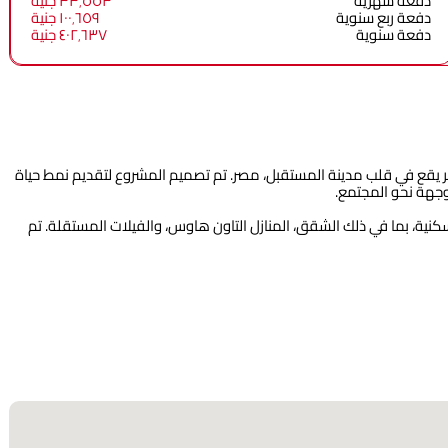
دفعة شهرية
٣٣٬٥٥٣ جنية
دفعة ربع سنوية
١٠٠٬٦٥٩ جنية
دفعة سنوية
٤٠٢٬٦٣٧ جنية
Nyoum Mosta** هو مشروع سكني فاخر يقع في قلب مدينة المستقبل، مصر. تم تصميم المشروع لتقديم نمط حياة
موجهة نحو المجتمع.
نية، بما في ذلك الشقق، المنازل التاون هاوس، والفيلات المستقلة. تم