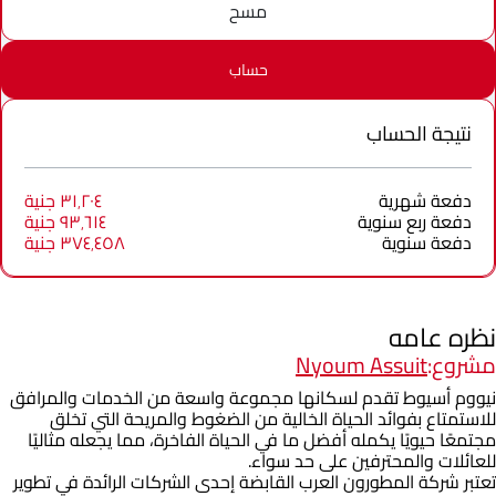
مسح
حساب
نتيجة الحساب
دفعة شهرية
٣١٬٢٠٤ جنية
دفعة ربع سنوية
٩٣٬٦١٤ جنية
دفعة سنوية
٣٧٤٬٤٥٨ جنية
نظره عامه
مشروع:
Nyoum Assuit
نيووم أسيوط تقدم لسكانها مجموعة واسعة من الخدمات والمرافق
للاستمتاع بفوائد الحياة الخالية من الضغوط والمريحة التي تخلق
مجتمعًا حيويًا يكمله أفضل ما في الحياة الفاخرة، مما يجعله مثاليًا
للعائلات والمحترفين على حد سواء.
تعتبر شركة المطورون العرب القابضة إحدى الشركات الرائدة في تطوير