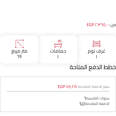
من:
٢٬٣٦٥٬٠٠٠ EGP
غرف نوم
حمامات
متر مربع
٦٩
١
١
خطط الدفع المتاحة
١١٨٬٢٥٠ EGP
سعر الدفعة المقدمة
٦
سنوات التقسيط
٥%
الدفعة المقدمة