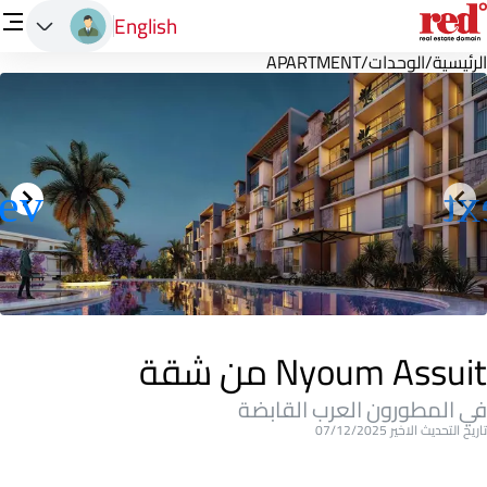
English
الرئيسية
/
الوحدات
/
APARTMENT
Nyoum Assuit من شقة
في المطورون العرب القابضة
تاريخ التحديث الاخير 07/12/2025