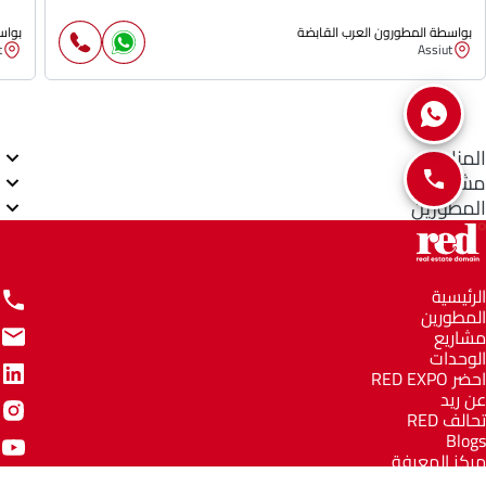
بواسطة المطورون العرب القابضة
بواس
t
Assiut
المناطق
مشاريع
المطورين
الرئيسية
المطورين
مشاريع
الوحدات
احضر RED EXPO
عن ريد
تحالف RED
Blogs
مركز المعرفة
مركز المساعدة