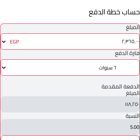
حساب خطة الدفع
المبلغ
٢٬٣٦٥٬٠٠٠
EGP
فترة الدفع
٦ سنوات
الدفعة المقدمة
المبلغ
١١٨٬٢٥٠
النسبة
5.00