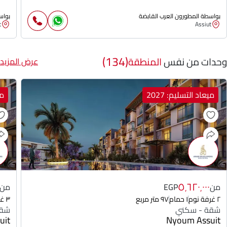
بواسطة المطورون العرب القابضة
بواس
t
Assiut
(134)
وحدات من نفس
المنطقة
عرض المزيد
ميعاد التسليم: 2027
مي
٥٬٦٢٠٬٠٠٠
من
EGP
من
٢ غرفة نوم
١ حمام
٩٧ متر مربع
٣ غرفة نوم
شقة - سكني
شقة
uit
Nyoum Assuit