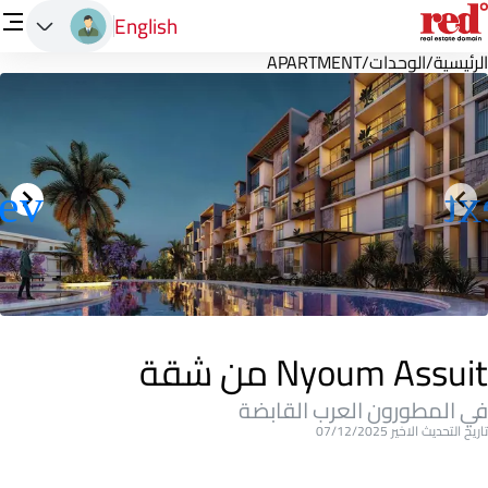
English
الرئيسية
/
الوحدات
/
APARTMENT
Nyoum Assuit من شقة
في المطورون العرب القابضة
تاريخ التحديث الاخير 07/12/2025