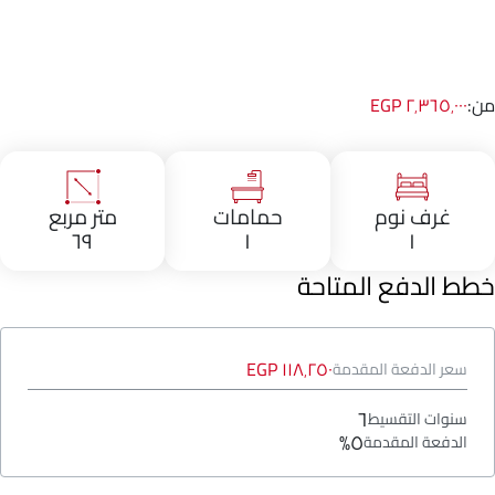
من:
٢٬٣٦٥٬٠٠٠ EGP
غرف نوم
حمامات
متر مربع
٦٩
١
١
خطط الدفع المتاحة
١١٨٬٢٥٠ EGP
سعر الدفعة المقدمة
٦
سنوات التقسيط
٥%
الدفعة المقدمة