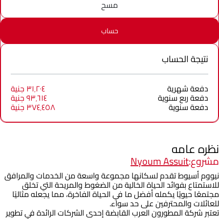
مسح
حساب
نتيجة الحساب
دفعة شهرية
٣١٬٢٠٤ جنية
دفعة ربع سنوية
٩٣٬٦١٤ جنية
دفعة سنوية
٣٧٤٬٤٥٨ جنية
نظره عامه
مشروع:
Nyoum Assuit
نيووم أسيوط تقدم لسكانها مجموعة واسعة من الخدمات والمرافق
للاستمتاع بفوائد الحياة الخالية من الضغوط والمريحة التي تخلق
مجتمعًا حيويًا يكمله أفضل ما في الحياة الفاخرة، مما يجعله مثاليًا
للعائلات والمحترفين على حد سواء.
تعتبر شركة المطورون العرب القابضة إحدى الشركات الرائدة في تطوير