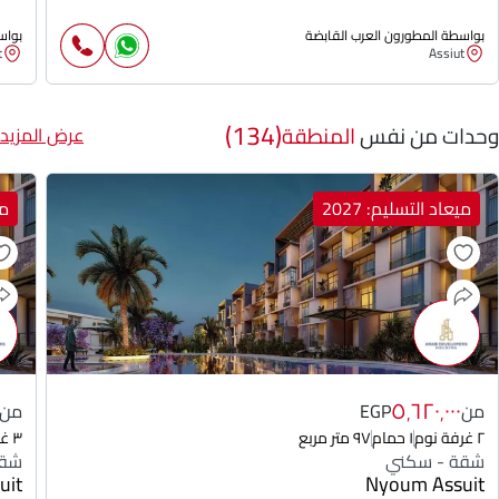
بواسطة المطورون العرب القابضة
بواس
t
Assiut
(134)
وحدات من نفس
المنطقة
عرض المزيد
ميعاد التسليم: 2027
مي
٥٬٦٢٠٬٠٠٠
من
EGP
من
٢ غرفة نوم
١ حمام
٩٧ متر مربع
٣ غرفة نوم
شقة - سكني
شقة
uit
Nyoum Assuit