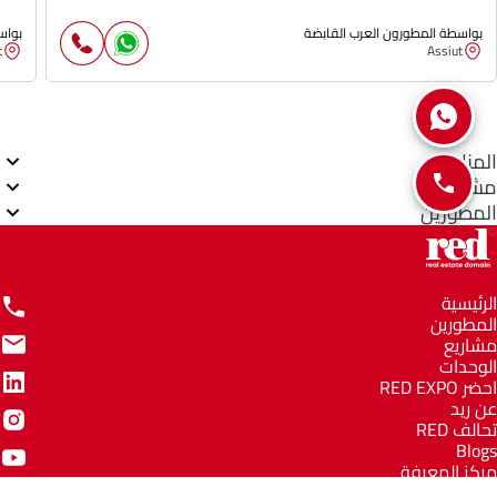
بواسطة المطورون العرب القابضة
بواس
t
Assiut
المناطق
مشاريع
المطورين
الرئيسية
المطورين
مشاريع
الوحدات
احضر RED EXPO
عن ريد
تحالف RED
Blogs
مركز المعرفة
مركز المساعدة