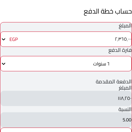
حساب خطة الدفع
المبلغ
٢٬٣٦٥٬٠٠٠
EGP
فترة الدفع
٦ سنوات
الدفعة المقدمة
المبلغ
١١٨٬٢٥٠
النسبة
5.00