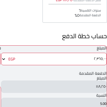
٦
سنوات التقسيط
٥%
الدفعة المقدمة
حساب خطة الدفع
المبلغ
ف
EGP
٢٬٣٦٥٬٠٠٠
الدفعة المقدمة
المبلغ
١١٨٬٢٥٠
النسبة
5.00