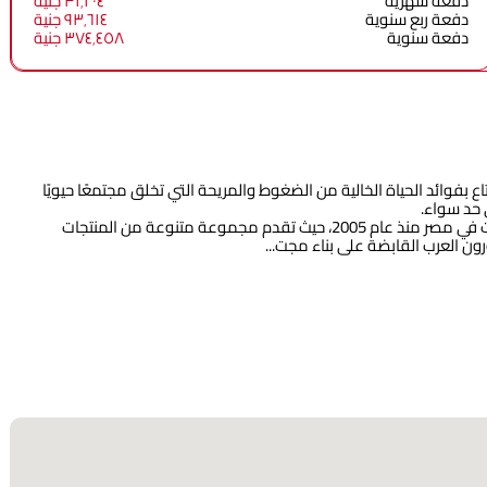
دفعة شهرية
٣١٬٢٠٤ جنية
دفعة ربع سنوية
٩٣٬٦١٤ جنية
دفعة سنوية
٣٧٤٬٤٥٨ جنية
وائد الحياة الخالية من الضغوط والمريحة التي تخلق مجتمعًا حيويًا
 حد سواء.
تعتبر شركة المطورون العرب القابضة إحدى الشركات الرائدة في تطوير العقارات في مصر منذ عام 2005، حيث تقدم مجموعة متنوعة من المنتجات
ون العرب القابضة على بناء مجت...