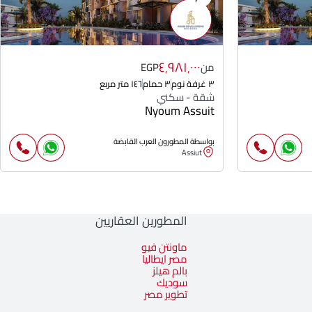
٤٬٩٨١٬٠٠٠
من
EGP
٣ غرفة نوم
٣ حمام
١٤٦ متر مربع
شقة - سكني
Nyoum Assuit
بواسطة المطورون العرب القابضة
Assiut
المطورين العقاريين
ماونتن فيو
مصر ايطاليا
بالم هيلز
سوديك
تطوير مصر