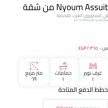
Nyoum Assuit من شقة
في المطورون العرب القابضة
تاريخ التحديث الاخير 07/12/2025
من:
٢٬٣٦٥٬٠٠٠ EGP
غرف نوم
حمامات
متر مربع
٦٩
١
١
خطط الدفع المتاحة
١١٨٬٢٥٠ EGP
سعر الدفعة المقدمة