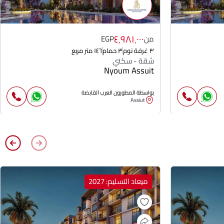
٤٬٩٨١٬٠٠٠
من
EGP
٣ غرفة نوم
٣ حمام
١٤٦ متر مربع
شقة - سكني
Nyoum Assuit
بواسطة المطورون العرب القابضة
Assiut
ميعاد التسليم: 2027