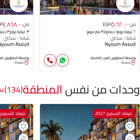
٤٬٨٦٨٬٠٠٠
٥٬٦٢٠٬٠٠٠
من
EGP
من
GP
٢ غرفة نوم
١ حمام
٩٧ متر مربع
٣ غرفة نوم
٣ حمام
شقة - سكني
شقة - سكني
Nyoum Assuit
Nyoum Assuit
بواسطة المطورون العرب القابضة
بواسطة المطورون الع
Assiut
Assiut
وحدات من نفس
المنطقة
(134)
عر
ميعاد التسليم: 2027
ميعاد التسليم: 027