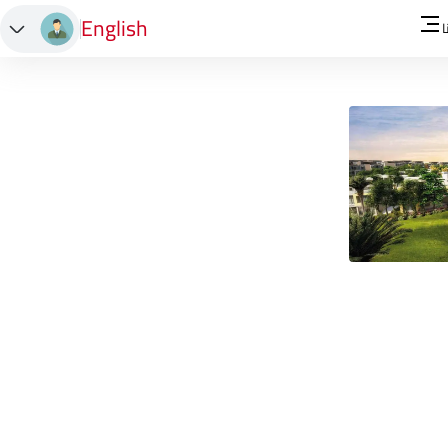
English
ا