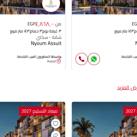
٤٬٨٦٨٬٠٠٠
E
من
EGP
١٤٣ متر مربع
٣ غرفة نوم
٣ حمام
١٤٣ متر مربع
شقة - سكني
Nyoum Assuit
رب القابضة
بواسطة المطورون العرب القابضة
Assiut
ض المزيد
2
ميعاد التسليم: 2027