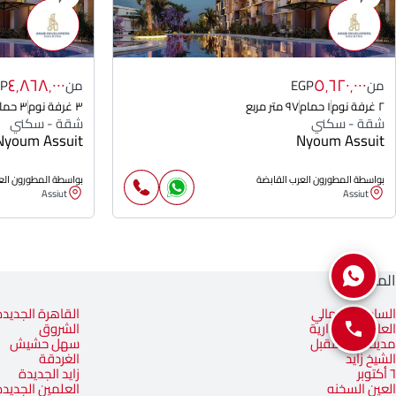
٤٬٨٦٨٬٠٠٠
٥٬٦٢٠٬٠٠٠
من
EGP
من
GP
٢ غرفة نوم
١ حمام
٩٧ متر مربع
٣ غرفة نوم
٣ حمام
شقة - سكني
شقة - سكني
Nyoum Assuit
Nyoum Assuit
بواسطة المطورون العرب القابضة
بواسطة المطورون الع
Assiut
Assiut
المناطق
الساحل الشمالي
القاهرة الجديدة
العاصمة الإدارية
الشروق
مدينة المستقبل
سهل حشيش
الشيخ زايد
الغردقة
٦ أكتوبر
زايد الجديدة
العين السخنه
العلمين الجديدة