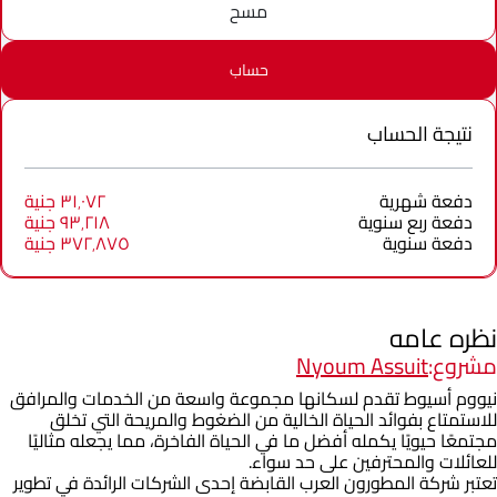
مسح
حساب
نتيجة الحساب
دفعة شهرية
٣١٬٠٧٢ جنية
دفعة ربع سنوية
٩٣٬٢١٨ جنية
دفعة سنوية
٣٧٢٬٨٧٥ جنية
نظره عامه
مشروع:
Nyoum Assuit
نيووم أسيوط تقدم لسكانها مجموعة واسعة من الخدمات والمرافق
للاستمتاع بفوائد الحياة الخالية من الضغوط والمريحة التي تخلق
مجتمعًا حيويًا يكمله أفضل ما في الحياة الفاخرة، مما يجعله مثاليًا
للعائلات والمحترفين على حد سواء.
تعتبر شركة المطورون العرب القابضة إحدى الشركات الرائدة في تطوير