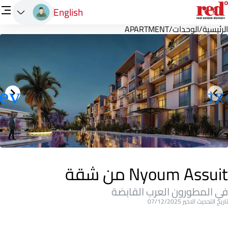
English
الرئيسية
/
الوحدات
/
APARTMENT
Nyoum Assuit من شقة
في المطورون العرب القابضة
تاريخ التحديث الاخير 07/12/2025