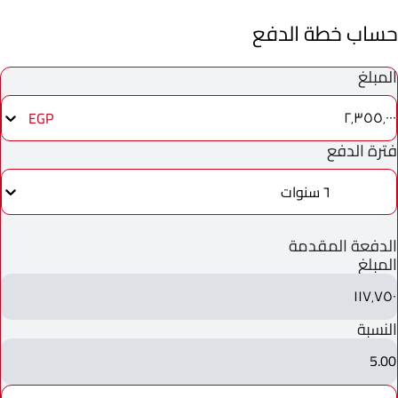
حساب خطة الدفع
المبلغ
٢٬٣٥٥٬٠٠٠
EGP
فترة الدفع
٦ سنوات
الدفعة المقدمة
المبلغ
١١٧٬٧٥٠
النسبة
5.00