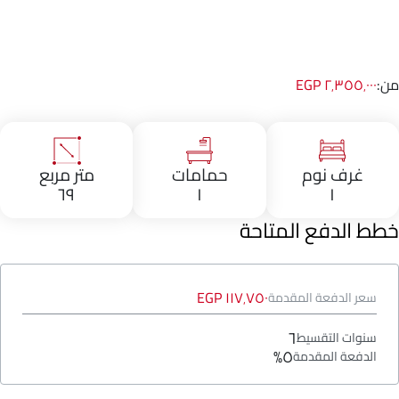
من:
٢٬٣٥٥٬٠٠٠ EGP
غرف نوم
حمامات
متر مربع
٦٩
١
١
خطط الدفع المتاحة
١١٧٬٧٥٠ EGP
سعر الدفعة المقدمة
٦
سنوات التقسيط
٥%
الدفعة المقدمة