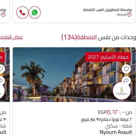
بواسطة المطورون العرب القابضة
بواس
t
Assiut
(134)
وحدات من نفس
المنطقة
عرض المزيد
ميعاد التسليم: 2027
مي
٥٬٦٢٠٬٠٠٠
من
EGP
من
٢ غرفة نوم
١ حمام
٩٧ متر مربع
٣ غرفة نوم
شقة - سكني
شقة
uit
Nyoum Assuit