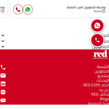
بواسطة المطورون العرب القابضة
بواس
t
Assiut
المناطق
مشاريع
المطورين
الرئيسية
المطورين
مشاريع
الوحدات
احضر RED EXPO
عن ريد
تحالف RED
Blogs
مركز المعرفة
مركز المساعدة