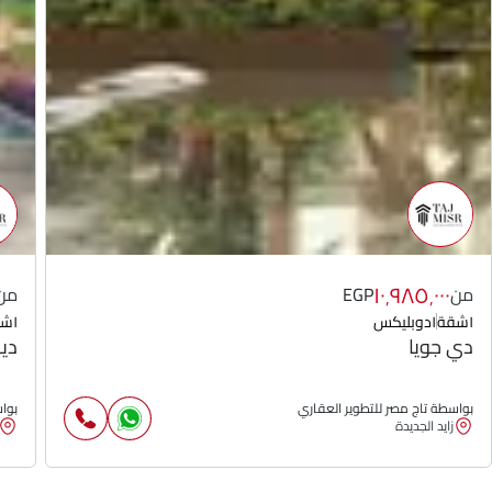
١٠٬٩٨٥٬٠٠٠
من
EGP
من
١
شقة
١
دوبليكس
١
شق
دي جويا
ديج
بواسطة تاج مصر للتطوير العقاري
بواس
زايد الجديدة