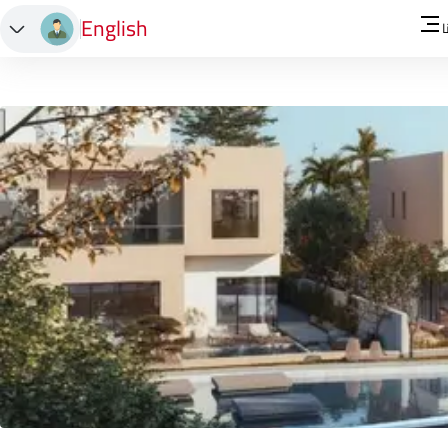
English
ا