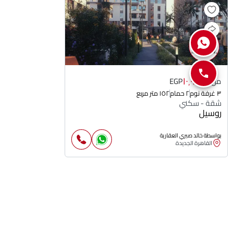
١٠٬٠٨٠٬٠٠٠
من
EGP
٣ غرفة نوم
٢ حمام
١٥٢ متر مربع
شقة - سكني
روسيل
بواسطة خالد صبري العقارية
القاهرة الجديدة
المناطق
الساحل الشمالي
القاهرة الجديدة
العاصمة الإدارية
الشروق