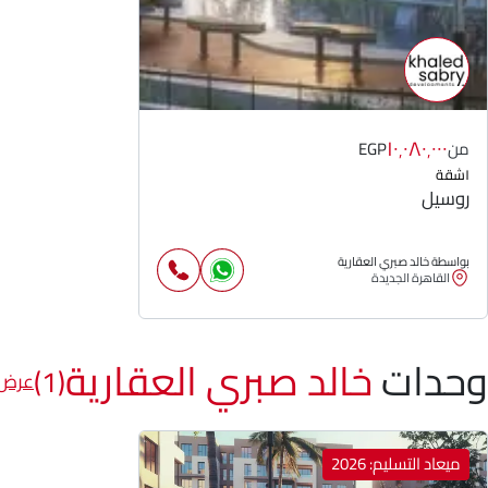
١٠٬٠٨٠٬٠٠٠
من
EGP
١
شقة
روسيل
بواسطة خالد صبري العقارية
القاهرة الجديدة
وحدات
خالد صبري العقارية
(1)
عرض 
ميعاد التسليم: 2026