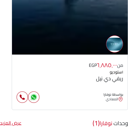
٦٬٨٨٥٬٠٠٠
من
EGP
١
ستوديو
ريفي دي نيل
بواسطة نوفارا
المعادي
(1)
وحدات
نوفارا
عرض المزيد