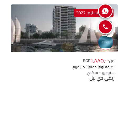
ميعاد التسليم: 2027
٦٬٨٨٥٬٠٠٠
من
EGP
١ غرفة نوم
١ حمام
٤٠ متر مربع
ستوديو - سكني
ريفي دي نيل
بواسطة نوفارا
المعادي