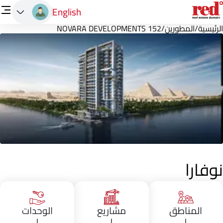
English
الرئيسية
/
المطورين
/
152 NOVARA DEVELOPMENTS
نوفارا
المناطق
مشاريع
الوحدات
١
١
١