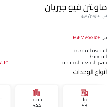
ماونتن فيو جيريان
في ماونتن فيو
من:
٧٬٧٥٥٬١٥٣ EGP
الدفعة المقدمة
التقسيط
سعر الدفعة المقدمة
٥٧٫٦٥
أنواع الوحدات
فيلا
شقة
ت
544
53