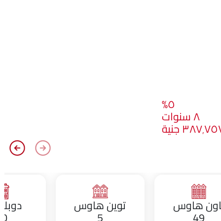
٥%
٨ سنوات
٣٨٧٬٧ جنية
اون هاوس
توين هاوس
دوبل
10
5
49