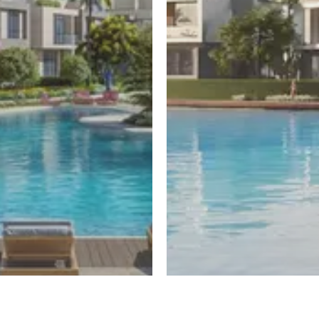
دة
الشيخ زايد