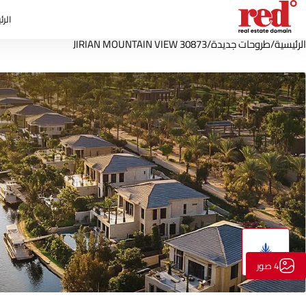
الرئ
الرئيسية
/
طروحات جديدة
/
30873 JIRIAN MOUNTAIN VIEW
4 صور