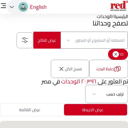
English
الرئيسية
/
الوحدات
تصفح وحداتنا
المنطقة أو المشروع أو المطور
عرض النتائج
10
حفظ البحث
مسح الكل
تم العثور على
٢٠٬٣٩٦ الوحدات
في مصر
ترتيب حسب
عرض الخريطة
عرض القائمة